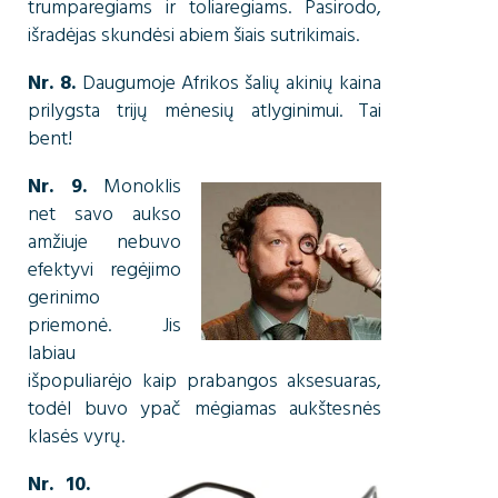
trumparegiams ir toliaregiams. Pasirodo,
išradėjas skundėsi abiem šiais sutrikimais.
Nr. 8.
Daugumoje Afrikos šalių akinių kaina
prilygsta trijų mėnesių atlyginimui. Tai
bent!
Nr. 9.
Monoklis
net savo aukso
amžiuje nebuvo
efektyvi regėjimo
gerinimo
priemonė. Jis
labiau
išpopuliarėjo kaip prabangos aksesuaras,
todėl buvo ypač mėgiamas aukštesnės
klasės vyrų.
Nr. 10.