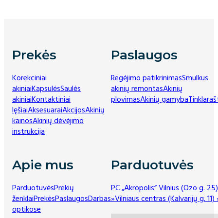
Prekės
Paslaugos
Korekciniai
Regėjimo patikrinimas
Smulkus
akiniai
Kapsulės
Saulės
akinių remontas
Akinių
akiniai
Kontaktiniai
plovimas
Akinių gamyba
Tinklaraš
lęšiai
Aksesuarai
Akcijos
Akinių
kainos
Akinių dėvėjimo
instrukcija
Apie mus
Parduotuvės
Parduotuvės
Prekių
PC „Akropolis” Vilnius (Ozo g. 25)
ženklai
Prekės
Paslaugos
Darbas
»
Vilniaus centras (Kalvarijų g. 11) 
optikose