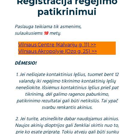
Registracija regėjimo
patikrinimui
Paslauga teikiama tik asmenims,
sulaukusiems
18
metų
.
Vilniaus Centre (Kalvarijų g. 11) >>
Vilniaus Akropolyje (Ozo g. 25) >>
DĖMESIO!
1. Jei nešiojate kontaktinius lęšius, tuomet bent 12
valandų iki regėjimo tikrinimo kontaktinių lęšių
nenešiokite. Išsiėmus kontaktinius lęšius prieš pat
tikrinimą, dėl galimo ragenos paburkimo,
patikrinimo rezultatai gali būti netikslūs. Tai ypač
svarbu renkantis akinius.
2. Jei turite, atsineškite dabar naudojamus akinius.
Naujos akinių dioptrijos gali ženkliai skirtis nuo to,
prie ko esate pripratę. Tokiu atveju gali būti sunku