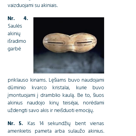
vaizduojami su akiniais.
Nr. 4.
Saulės
akinių
išradimo
garbė
priklauso kinams. Lęšiams buvo naudojami
dūminio kvarco kristalai, kurie buvo
įmontuojami į dramblio kaulą. Be to, šiuos
akinius naudojo kinų teisėjai, norėdami
uždengti savo akis ir neišduoti emocijų.
Nr. 5.
Kas 14 sekundžių bent vienas
amerikietis pameta arba sulaužo akinius.