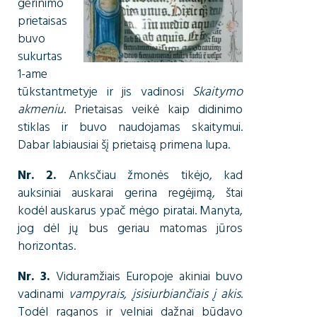
gerinimo
prietaisas
buvo
sukurtas
1-ame
tūkstantmetyje ir jis vadinosi
Skaitymo
akmeniu
. Prietaisas veikė kaip didinimo
stiklas ir buvo naudojamas skaitymui.
Dabar labiausiai šį prietaisą primena lupa.
Nr. 2.
Anksčiau žmonės tikėjo, kad
auksiniai auskarai gerina regėjimą, štai
kodėl auskarus ypač mėgo piratai. Manyta,
jog dėl jų bus geriau matomas jūros
horizontas.
Nr. 3.
Viduramžiais Europoje akiniai buvo
vadinami
vampyrais, įsisiurbiančiais į akis
.
Todėl raganos ir velniai dažnai būdavo