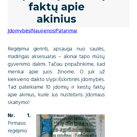
faktų apie
akinius
Įdomybės
Naujienos
Patarimai
|
|
Regėjimui gerinti, apsauga nuo saulės,
madingas aksesuaras – akiniai tapo mūsų
gyvenimo dalimi. Tačiau pripažinkime, kad
menkai apie juos žinome. O juk už
kiekvieno daikto slypi išskirtinės įdomybės.
Tad pateikiame 10 įdomių ir keistų faktų
apie akinius, kurie Jus nustebins. Įdomaus
skaitymo!
Nr. 1.
Pirmasis
regėjimo