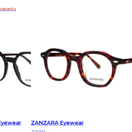
variantų
Eyewear
ZANZARA Eyewear