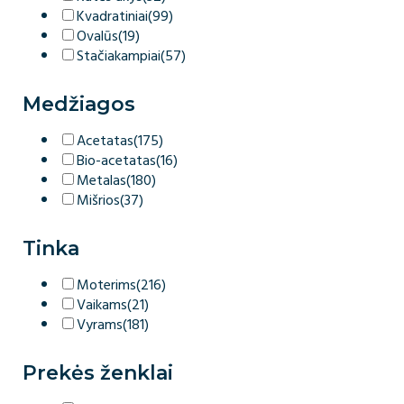
Kvadratiniai
(99)
Ovalūs
(19)
Stačiakampiai
(57)
Medžiagos
Acetatas
(175)
Bio-acetatas
(16)
Metalas
(180)
Mišrios
(37)
Tinka
Moterims
(216)
Vaikams
(21)
Vyrams
(181)
Prekės ženklai