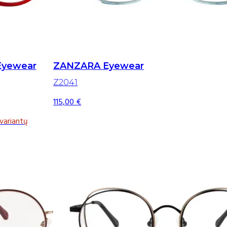
Eyewear
ZANZARA Eyewear
Z2041
115,00
€
variantų