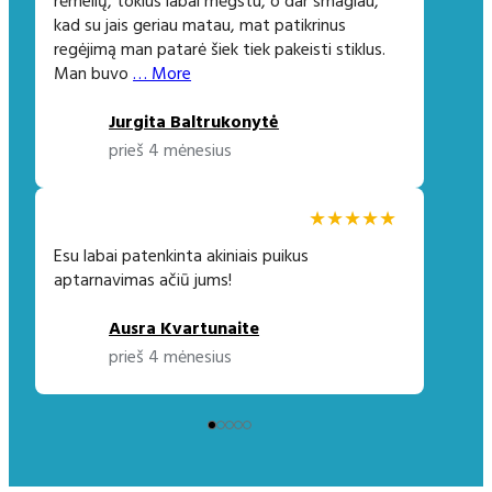
rėmelių, tokius labai mėgstu, o dar smagiau,
kad su jais geriau matau, mat patikrinus
regėjimą man patarė šiek tiek pakeisti stiklus.
Man buvo
… More
Jurgita Baltrukonytė
prieš 4 mėnesius
★★★★★
Esu labai patenkinta akiniais puikus
aptarnavimas ačiū jums!
Ausra Kvartunaite
prieš 4 mėnesius
●
●
●
●
●