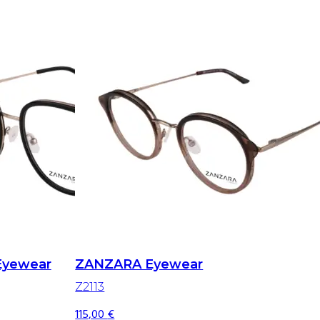
Eyewear
ZANZARA Eyewear
Z2113
115,00
€