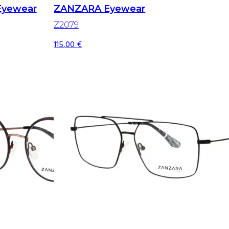
Eyewear
ZANZARA Eyewear
Z2079
115,00
€