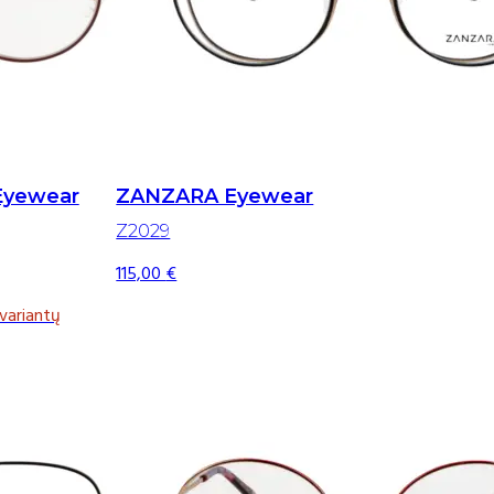
Eyewear
ZANZARA Eyewear
Z2029
115,00
€
variantų