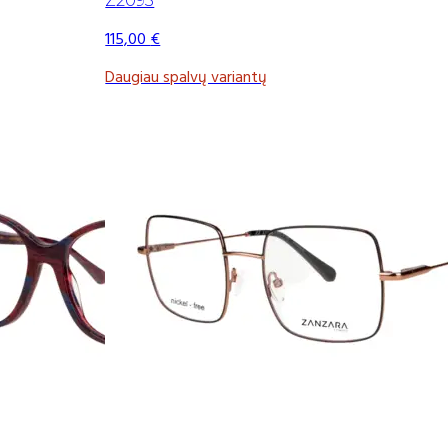
Z2093
115,00
€
Daugiau spalvų variantų