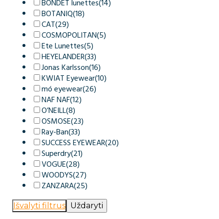
BONDET lunettes
(14)
BOTANIQ
(18)
CAT
(29)
COSMOPOLITAN
(5)
Ete Lunettes
(5)
HEYELANDER
(33)
Jonas Karlsson
(16)
KWIAT Eyewear
(10)
mó eyewear
(26)
NAF NAF
(12)
O’NEILL
(8)
OSMOSE
(23)
Ray-Ban
(33)
SUCCESS EYEWEAR
(20)
Superdry
(21)
VOGUE
(28)
WOODYS
(27)
ZANZARA
(25)
Išvalyti filtrus