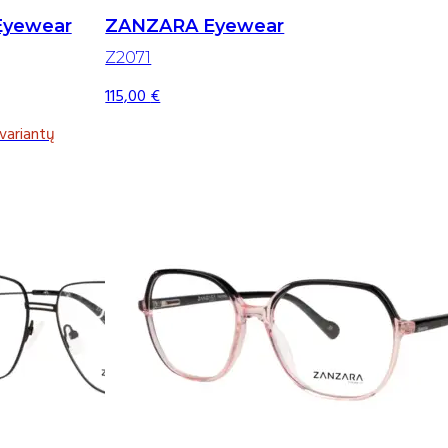
Eyewear
ZANZARA Eyewear
Z2071
115,00
€
variantų