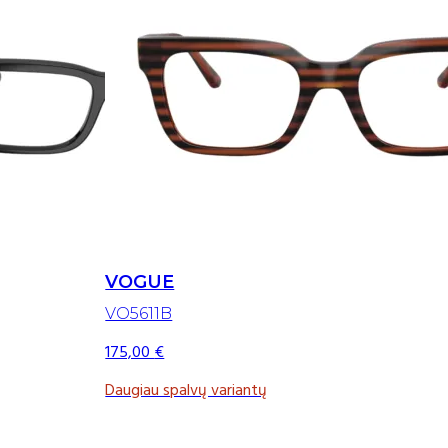
VOGUE
VO5611B
175,00
€
Daugiau spalvų variantų