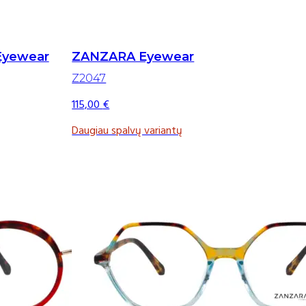
Eyewear
ZANZARA Eyewear
Z2047
115,00
€
Daugiau spalvų variantų