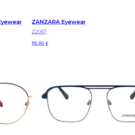
Eyewear
ZANZARA Eyewear
Z2067
115,00
€