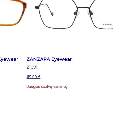
Eyewear
ZANZARA Eyewear
Z1891
115,00
€
Daugiau spalvų variantų