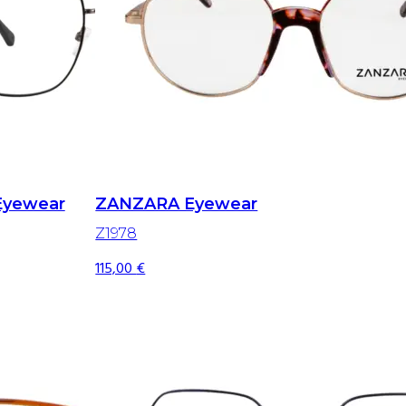
Eyewear
ZANZARA Eyewear
Z1978
115,00
€