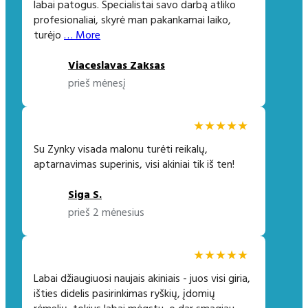
labai patogus. Specialistai savo darbą atliko
profesionaliai, skyrė man pakankamai laiko,
turėjo
… More
Viaceslavas Zaksas
prieš mėnesį
★★★★★
Su Zynky visada malonu turėti reikalų,
aptarnavimas superinis, visi akiniai tik iš ten!
Siga S.
prieš 2 mėnesius
★★★★★
Labai džiaugiuosi naujais akiniais - juos visi giria,
išties didelis pasirinkimas ryškių, įdomių