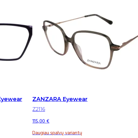
Eyewear
ZANZARA Eyewear
Z2116
115,00
€
Daugiau spalvų variantų