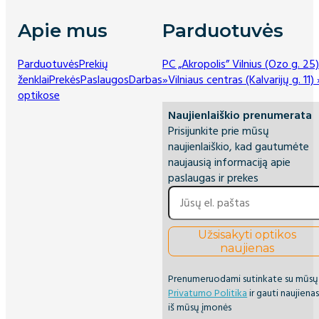
Apie mus
Parduotuvės
Parduotuvės
Prekių
PC „Akropolis” Vilnius (Ozo g. 25)
ženklai
Prekės
Paslaugos
Darbas
»
Vilniaus centras (Kalvarijų g. 11) 
optikose
Naujienlaiškio prenumerata
Prisijunkite prie mūsų
naujienlaiškio, kad gautumėte
naujausią informaciją apie
paslaugas ir prekes
Užsisakyti optikos
naujienas
Prenumeruodami sutinkate su mūsų
Privatumo Politika
ir gauti naujiena
iš mūsų įmonės