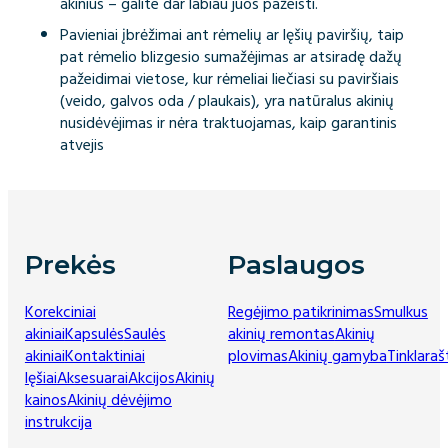
akinius – galite dar labiau juos pažeisti.
Pavieniai įbrėžimai ant rėmelių ar lęšių paviršių, taip
pat rėmelio blizgesio sumažėjimas ar atsiradę dažų
pažeidimai vietose, kur rėmeliai liečiasi su paviršiais
(veido, galvos oda / plaukais), yra natūralus akinių
nusidėvėjimas ir nėra traktuojamas, kaip garantinis
atvejis
Prekės
Paslaugos
Korekciniai
Regėjimo patikrinimas
Smulkus
akiniai
Kapsulės
Saulės
akinių remontas
Akinių
akiniai
Kontaktiniai
plovimas
Akinių gamyba
Tinklaraš
lęšiai
Aksesuarai
Akcijos
Akinių
kainos
Akinių dėvėjimo
instrukcija