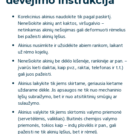
dėvėjimo instrukcija
Korekcinius akinius naudokite tik pagal paskirtį.
Nenešiokite akinių ant kaktos, viršugalvio –
netinkamas akinių nešiojimas gali deformuoti rėmelius
bei pažeisti akinių lęšius.
Akinius nusiimkite ir užsidėkite abiem rankom, laikant
už rėmo kojelių.
Nenešiokite akinių be dėklo kišenėje, rankinėje ar pan. –
įvairūs kieti daiktai, kaip pvz., raktai, telefonas ir t.t.)
gali juos pažeisti.
Akinius laikykite tik jiems skirtame, geriausia kietame
uždarame dėkle. Jis apsaugos ne tik nuo mechaninio
lęšių subraižymo, bet ir nuo atsitiktinių smūgių ar
sulaužymo.
Akinius valykite tik jiems skirtomis valymo priemonė
(servetėlėmis, valikliais). Buitinės chemijos valymo
priemonės, tokios kaip – indų ploviklis ir pan., gali
pažeisti ne tik akinių lęšius, bet ir rėmelį.