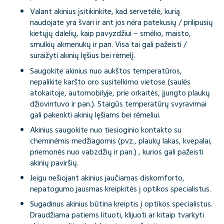
Valant akinius įsitikinkite, kad servetėlė, kurią
naudojate yra švari ir ant jos nėra patekusių / prilipusių
kietųjų dalelių, kaip pavyzdžiui – smėlio, maisto,
smulkių akmenukų ir pan. Visa tai gali pažeisti /
suraižyti akinių lęšius bei rėmelį.
Saugokite akinius nuo aukštos temperatūros,
nepalikite karšto oro susitelkimo vietose (saulės
atokaitoje, automobilyje, prie orkaitės, įjungto plaukų
džiovintuvo ir pan.). Staigūs temperatūrų svyravimai
gali pakenkti akinių lęšiams bei rėmeliui.
Akinius saugokite nuo tiesioginio kontakto su
cheminėmis medžiagomis (pvz., plaukų lakas, kvepalai,
priemonės nuo vabzdžių ir pan.) , kurios gali pažeisti
akinių paviršių.
Jeigu nešiojant akinius jaučiamas diskomforto,
nepatogumo jausmas kreipkitės į optikos specialistus.
Sugadinus akinius būtina kreiptis į optikos specialistus.
Draudžiama patiems lituoti, klijuoti ar kitaip tvarkyti