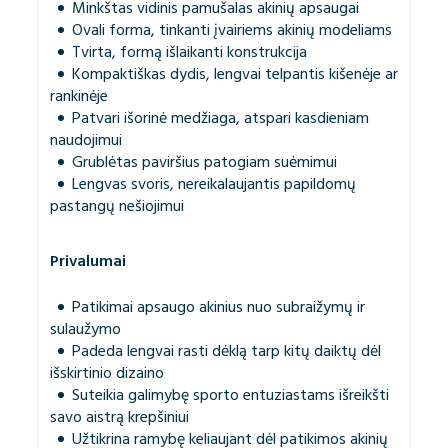
Minkštas vidinis pamušalas akinių apsaugai
Ovali forma, tinkanti įvairiems akinių modeliams
Tvirta, formą išlaikanti konstrukcija
Kompaktiškas dydis, lengvai telpantis kišenėje ar
rankinėje
Patvari išorinė medžiaga, atspari kasdieniam
naudojimui
Grublėtas paviršius patogiam suėmimui
Lengvas svoris, nereikalaujantis papildomų
pastangų nešiojimui
Privalumai
Patikimai apsaugo akinius nuo subraižymų ir
sulaužymo
Padeda lengvai rasti dėklą tarp kitų daiktų dėl
išskirtinio dizaino
Suteikia galimybę sporto entuziastams išreikšti
savo aistrą krepšiniui
Užtikrina ramybę keliaujant dėl patikimos akinių