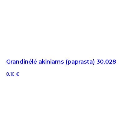
Grandinėlė akiniams (paprasta) 30.028
8,10
€