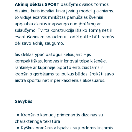
Akinių dėklas SPORT
pasižymi ovalios formos
dizainu, kuris idealiai tinka įvairių modelių akiniams.
Jo viduje esantis minkštas pamušalas švelniai
apgaubia akinius ir apsaugo nuo įbrėžimų ar
sulaužymo. Tvirta konstrukcija išlaiko formą net ir
esant išoriniam spaudimui, todėl galite būti ramūs
dėl savo akinių saugumo.
Šis dėklas ypač patogus keliaujant – jis
kompaktiškas, lengvas ir lengvai telpa kišenėje,
rankinėje ar kuprinėje. Sporto entuziastams ir
krepšinio gerbėjams tai puikus būdas išreikšti savo
aistrą sportui net ir per kasdienius aksesuarus.
Savybės
Krepšinio kamuolį primenantis dizainas su
charakteringa tekstūra
Ryškus oranžinis atspalvis su juodomis linijomis