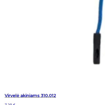
Virvelė akiniams 310.012
7,20
€