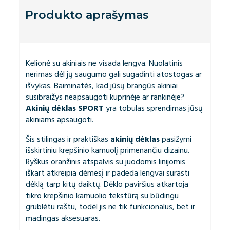
Produkto aprašymas
Kelionė su akiniais ne visada lengva. Nuolatinis
nerimas dėl jų saugumo gali sugadinti atostogas ar
išvykas. Baiminatės, kad jūsų brangūs akiniai
susibraižys neapsaugoti kuprinėje ar rankinėje?
Akinių dėklas SPORT
yra tobulas sprendimas jūsų
akiniams apsaugoti.
Šis stilingas ir praktiškas
akinių dėklas
pasižymi
išskirtiniu krepšinio kamuolį primenančiu dizainu.
Ryškus oranžinis atspalvis su juodomis linijomis
iškart atkreipia dėmesį ir padeda lengvai surasti
dėklą tarp kitų daiktų. Dėklo paviršius atkartoja
tikro krepšinio kamuolio tekstūrą su būdingu
grublėtu raštu, todėl jis ne tik funkcionalus, bet ir
madingas aksesuaras.