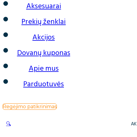
Aksesuarai
Prekių ženklai
Akcijos
Dovanų kuponas
Apie mus
Parduotuvės
Regėjimo patikrinimas
🔍
AK