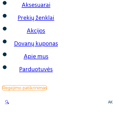
Aksesuarai
Prekių ženklai
Akcijos
Dovanų kuponas
Apie mus
Parduotuvės
Regėjimo patikrinimas
🔍
AK