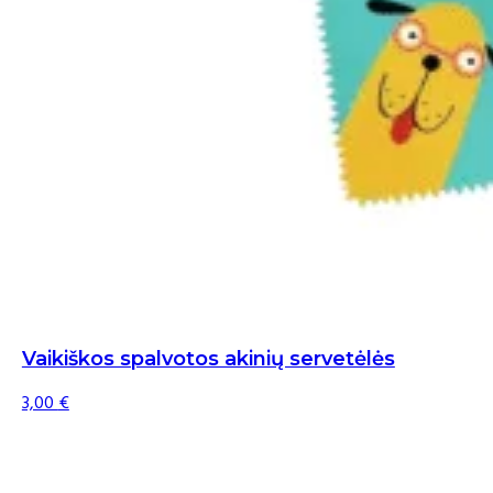
Vaikiškos spalvotos akinių servetėlės
3,00
€