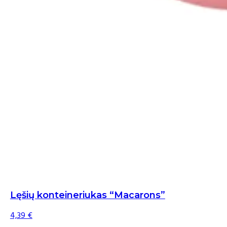
Lęšių konteineriukas “Macarons”
4,39
€