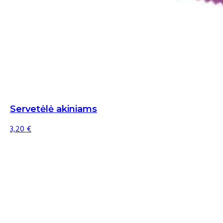
Servetėlė akiniams
3,20
€