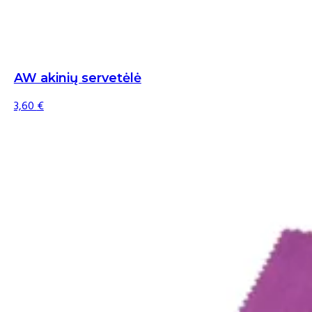
AW akinių servetėlė
3,60
€