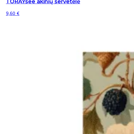
TORAYsee akinių servetėlė
9,60
€