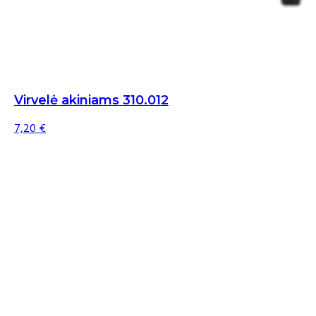
Virvelė akiniams 310.012
7,20
€