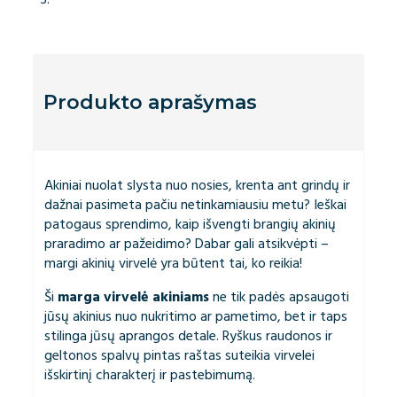
Produkto aprašymas
Akiniai nuolat slysta nuo nosies, krenta ant grindų ir
dažnai pasimeta pačiu netinkamiausiu metu? Ieškai
patogaus sprendimo, kaip išvengti brangių akinių
praradimo ar pažeidimo? Dabar gali atsikvėpti –
margi akinių virvelė yra būtent tai, ko reikia!
Ši
marga virvelė akiniams
ne tik padės apsaugoti
jūsų akinius nuo nukritimo ar pametimo, bet ir taps
stilinga jūsų aprangos detale. Ryškus raudonos ir
geltonos spalvų pintas raštas suteikia virvelei
išskirtinį charakterį ir pastebimumą.