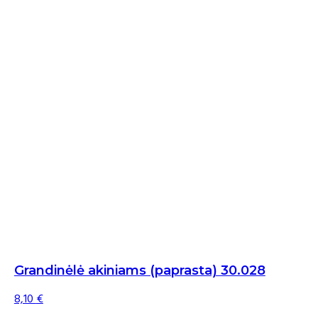
Grandinėlė akiniams (paprasta) 30.028
8,10
€