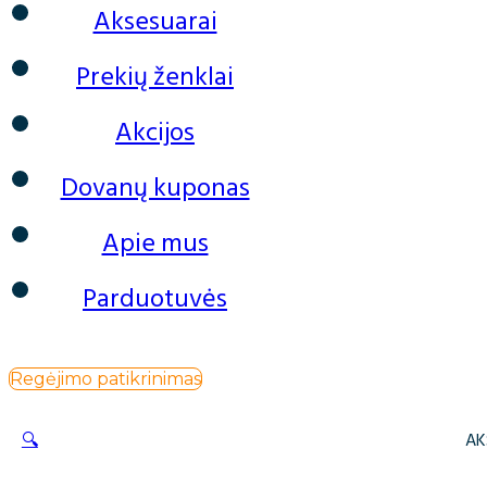
Aksesuarai
Prekių ženklai
Akcijos
Dovanų kuponas
Apie mus
Parduotuvės
Regėjimo patikrinimas
🔍
AK