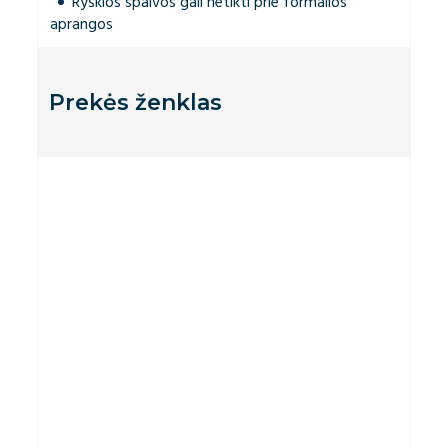
Ryškios spalvos gali netikti prie formalios
aprangos
Prekės ženklas