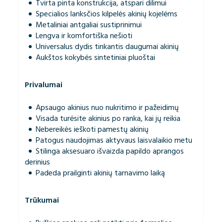
Tvirta pinta konstrukcija, atspari dilimui
Specialios lanksčios kilpelės akinių kojelėms
Metaliniai antgaliai sustiprinimui
Lengva ir komfortiška nešioti
Universalus dydis tinkantis daugumai akinių
Aukštos kokybės sintetiniai pluoštai
Privalumai
Apsaugo akinius nuo nukritimo ir pažeidimų
Visada turėsite akinius po ranka, kai jų reikia
Nebereikės ieškoti pamestų akinių
Patogus naudojimas aktyvaus laisvalaikio metu
Stilinga aksesuaro išvaizda papildo aprangos
derinius
Padeda prailginti akinių tarnavimo laiką
Trūkumai