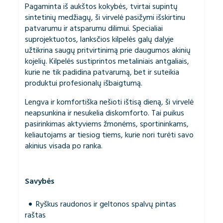
Pagaminta iš aukštos kokybės, tvirtai supintų
sintetinių medžiagų, ši virvelė pasižymi išskirtinu
patvarumu ir atsparumu dilimui. Specialiai
suprojektuotos, lanksčios kilpelės galų dalyje
užtikrina saugų pritvirtinimą prie daugumos akinių
kojelių. Kilpelės sustiprintos metaliniais antgaliais,
kurie ne tik padidina patvarumą, bet ir suteikia
produktui profesionalų išbaigtumą.
Lengva ir komfortiška nešioti ištisą dieną, ši virvelė
neapsunkina ir nesukelia diskomforto. Tai puikus
pasirinkimas aktyviems žmonėms, sportininkams,
keliautojams ar tiesiog tiems, kurie nori turėti savo
akinius visada po ranka.
Savybės
Ryškus raudonos ir geltonos spalvų pintas
raštas