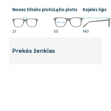
Nosies tiltelio plotis
Lęšio plotis
Kojelės ilgis
21
50
140
Prekės ženklas