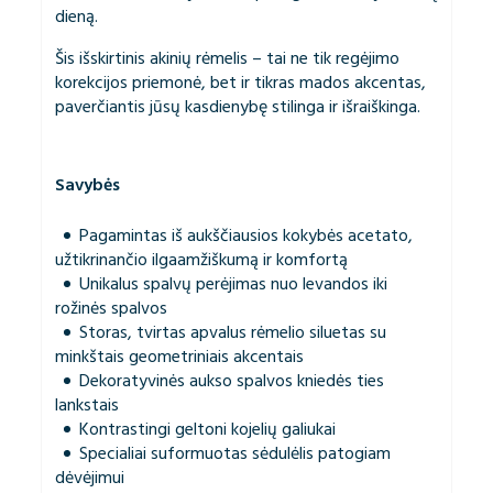
dieną.
Šis išskirtinis akinių rėmelis – tai ne tik regėjimo
korekcijos priemonė, bet ir tikras mados akcentas,
paverčiantis jūsų kasdienybę stilinga ir išraiškinga.
Savybės
Pagamintas iš aukščiausios kokybės acetato,
užtikrinančio ilgaamžiškumą ir komfortą
Unikalus spalvų perėjimas nuo levandos iki
rožinės spalvos
Storas, tvirtas apvalus rėmelio siluetas su
minkštais geometriniais akcentais
Dekoratyvinės aukso spalvos kniedės ties
lankstais
Kontrastingi geltoni kojelių galiukai
Specialiai suformuotas sėdulėlis patogiam
dėvėjimui