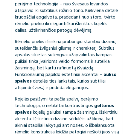
perėjimo technologija – nuo šviesaus levandos
atspalvio iki subtilaus rožinio tono. Kiekviena detalė
kruopščiai apgalvota, pradedant nuo storo, tvirto
rėmelio priekio iki elegantiškai išlenktos kojelės
dalies, užtikrinančios patogų dėvėjimą.
Rėmelio priekis išsiskiria prabangiu stambiu dizainu,
suteikiančiu žvilgsniui gilumą ir charakterį. Subtilus
apvalus siluetas su lengvai užapvalintais kampais
puikiai tinka įvairioms veido formoms ir suteikia
žaismingą, bet kartu rafinuotą išvaizdą.
Funkcionalumą papildo estetiniai akcentai –
aukso
spalvos
detalės ties lankstais, kurios subtiliai
atspindi šviesą ir prideda elegancijos.
Kojelės pasižymi ta pačia spalvų perėjimo
technologija, o netikėtai kontrastingos
geltonos
spalvos
kojelių galiukai tampa žaismingu, išskirtiniu
akcentu. Išskirtinio dizaino sėdulėlis užtikrina, kad
akiniai stabiliai laikytųsi ant nosies, o išbalansuota
rėmelio konstrukcija leidžia patogiai nešioti juos visą