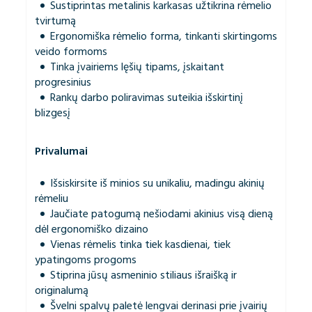
Sustiprintas metalinis karkasas užtikrina rėmelio
tvirtumą
Ergonomiška rėmelio forma, tinkanti skirtingoms
veido formoms
Tinka įvairiems lęšių tipams, įskaitant
progresinius
Rankų darbo poliravimas suteikia išskirtinį
blizgesį
Privalumai
Išsiskirsite iš minios su unikaliu, madingu akinių
rėmeliu
Jaučiate patogumą nešiodami akinius visą dieną
dėl ergonomiško dizaino
Vienas rėmelis tinka tiek kasdienai, tiek
ypatingoms progoms
Stiprina jūsų asmeninio stiliaus išraišką ir
originalumą
Švelni spalvų paletė lengvai derinasi prie įvairių