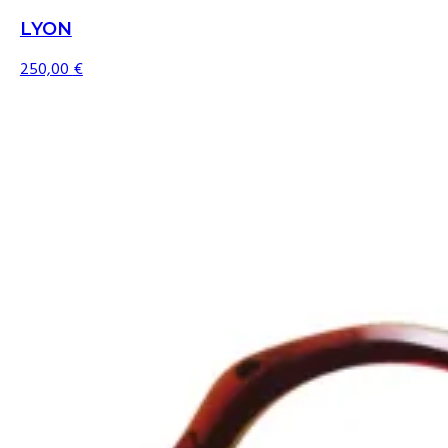
LYON
250,00
€