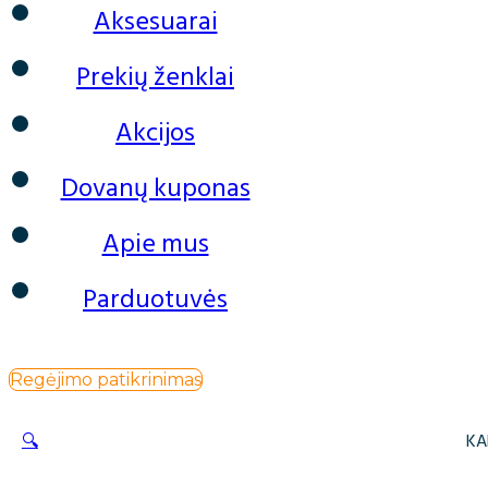
Aksesuarai
Prekių ženklai
Akcijos
Dovanų kuponas
Apie mus
Parduotuvės
Regėjimo patikrinimas
🔍
KA