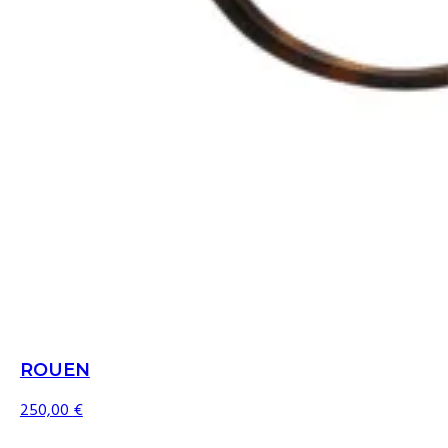
ROUEN
250,00
€