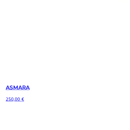
ASMARA
250,00
€