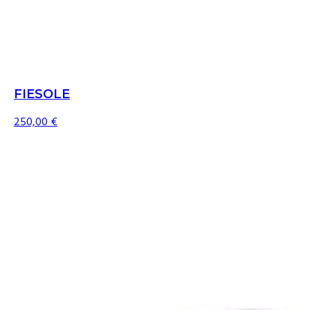
FIESOLE
250,00
€