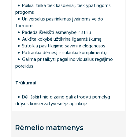
Puikiai tinka tiek kasdienai, tiek ypatingoms
progoms
Universalus pasirinkimas įvairioms veido
formoms
Padeda išreikšti asmenybę ir stilių
Aukšta kokybė užtikrina ilgaamžiškumą
Suteikia pasitikėjimo savimi ir elegancijos
Patraukia dėmesį ir sulaukia komplimentų
Galima pritaikyti pagal individualius regėjimo
poreikius
Trūkumai
Dėl išskirtinio dizaino gali atrodyti pernelyg
drąsus konservatyvesnėje aplinkoje
Rėmelio matmenys