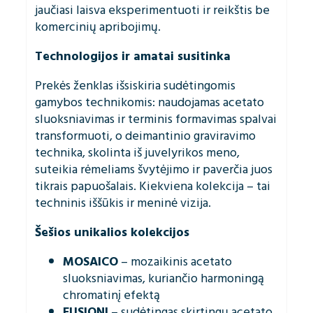
jaučiasi laisva eksperimentuoti ir reikštis be
komercinių apribojimų.
Technologijos ir amatai susitinka
Prekės ženklas išsiskiria sudėtingomis
gamybos technikomis: naudojamas acetato
sluoksniavimas ir terminis formavimas spalvai
transformuoti, o deimantinio graviravimo
technika, skolinta iš juvelyrikos meno,
suteikia rėmeliams švytėjimo ir paverčia juos
tikrais papuošalais. Kiekviena kolekcija – tai
techninis iššūkis ir meninė vizija.
Šešios unikalios kolekcijos
MOSAICO
– mozaikinis acetato
sluoksniavimas, kuriančio harmoningą
chromatinį efektą
FUSIONI
– sudėtingas skirtingų acetato