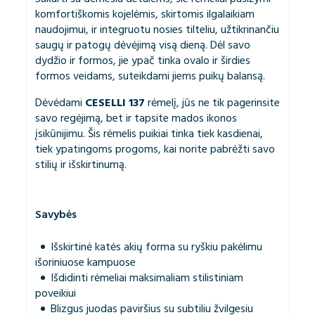
komfortiškomis kojelėmis, skirtomis ilgalaikiam
naudojimui, ir integruotu nosies tilteliu, užtikrinančiu
saugų ir patogų dėvėjimą visą dieną. Dėl savo
dydžio ir formos, jie ypač tinka ovalo ir širdies
formos veidams, suteikdami jiems puikų balansą.
Dėvėdami
CESELLI 137
rėmelį, jūs ne tik pagerinsite
savo regėjimą, bet ir tapsite mados ikonos
įsikūnijimu. Šis rėmelis puikiai tinka tiek kasdienai,
tiek ypatingoms progoms, kai norite pabrėžti savo
stilių ir išskirtinumą.
Savybės
Išskirtinė katės akių forma su ryškiu pakėlimu
išoriniuose kampuose
Išdidinti rėmeliai maksimaliam stilistiniam
poveikiui
Blizgus juodas paviršius su subtiliu žvilgesiu