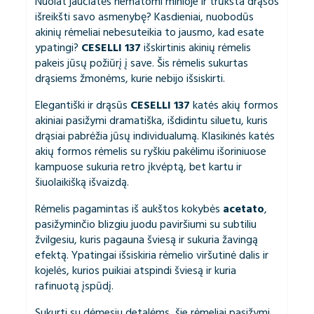
Nuolat jaučiatės nematomi minioje ir trūksta drąsos
išreikšti savo asmenybę? Kasdieniai, nuobodūs
akinių rėmeliai nebesuteikia to jausmo, kad esate
ypatingi?
CESELLI 137
išskirtinis akinių rėmelis
pakeis jūsų požiūrį į save. Šis rėmelis sukurtas
drąsiems žmonėms, kurie nebijo išsiskirti.
Elegantiški ir drąsūs
CESELLI 137
katės akių formos
akiniai pasižymi dramatiška, išdidintu siluetu, kuris
drąsiai pabrėžia jūsų individualumą. Klasikinės katės
akių formos rėmelis su ryškiu pakėlimu išoriniuose
kampuose sukuria retro įkvėptą, bet kartu ir
šiuolaikišką išvaizdą.
Rėmelis pagamintas iš aukštos kokybės
acetato
,
pasižyminčio blizgiu juodu paviršiumi su subtiliu
žvilgesiu, kuris pagauna šviesą ir sukuria žavingą
efektą. Ypatingai išsiskiria rėmelio viršutinė dalis ir
kojelės, kurios puikiai atspindi šviesą ir kuria
rafinuotą įspūdį.
Sukurti su dėmesiu detalėms, šie rėmeliai pasižymi