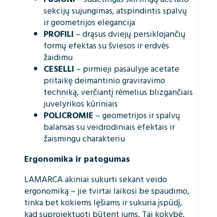
sekcijų sujungimas, atspindintis spalvų
ir geometrijos elegancija
PROFILI
– drąsus dviejų persiklojančių
formų efektas su šviesos ir erdvės
žaidimu
CESELLI
– pirmieji pasaulyje acetate
pritaikę deimantinio graviravimo
techniką, verčiantį rėmelius blizgančiais
juvelyrikos kūriniais
POLICROMIE
– geometrijos ir spalvų
balansas su veidrodiniais efektais ir
žaismingu charakteriu
Ergonomika ir patogumas
LAMARCA akiniai sukurti sekant veido
ergonomiką – jie tvirtai laikosi be spaudimo,
tinka bet kokiems lęšiams ir sukuria įspūdį,
kad suprojektuoti būtent jums. Tai kokybė,