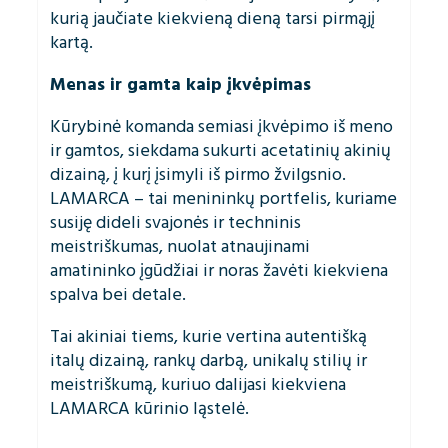
kurią jaučiate kiekvieną dieną tarsi pirmąjį
kartą.
Menas ir gamta kaip įkvėpimas
Kūrybinė komanda semiasi įkvėpimo iš meno
ir gamtos, siekdama sukurti acetatinių akinių
dizainą, į kurį įsimyli iš pirmo žvilgsnio.
LAMARCA – tai menininkų portfelis, kuriame
susiję dideli svajonės ir techninis
meistriškumas, nuolat atnaujinami
amatininko įgūdžiai ir noras žavėti kiekviena
spalva bei detale.
Tai akiniai tiems, kurie vertina autentišką
italų dizainą, rankų darbą, unikalų stilių ir
meistriškumą, kuriuo dalijasi kiekviena
LAMARCA kūrinio ląstelė.