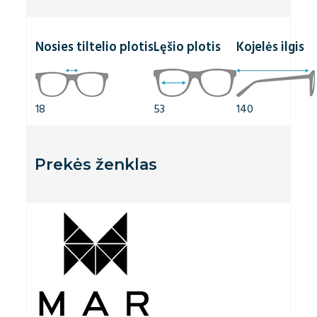
Nosies tiltelio plotis
Lęšio plotis
Kojelės ilgis
18
53
140
Prekės ženklas