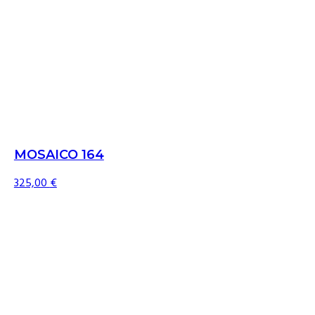
MOSAICO 164
325,00
€