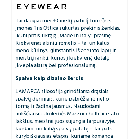
Tai daugiau nei 30 metų patirtį turinčios
įmonės Tris Ottica sukurtas prekinis ženklas,
įkūnijantis tikrąją „Made in Italy” prasmę.
Kiekvienas akinių rėmelis – tai unikalus
meno kūrinys, gimstantis iš acetato lapų ir
meistrų rankų, kurios į kiekvieną detalę
įkvepia aistrą bei profesionalumą.
Spalva kaip dizaino šerdis
LAMARCA filosofija grindžiama drąsiais
spalvų deriniais, kurie pabrėžia rėmelio
formą ir žadina jausmus. Naudodami
aukščiausios kokybės Mazzucchelli acetato
lakštus, meistrai juos sujungia tarpusavyje,
kurdami unikalią spalvų paletę – tai pats
kūrybiškiausias etapas, kuriame komanda