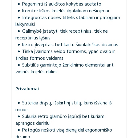
Pagaminti iš aukštos kokybės acetato
Komfortiškos kojelės ilgalaikiam nešiojimui
Integruotas nosies tiltelis stabiliam ir patogiam
laikymuisi
Galimybė įstatyti tiek receptinius, tiek ne
receptinius lęšius
Retro įkvėptas, bet kartu šiuolaikiškas dizainas
Tinka įvairioms veido formoms, ypač ovalo ir
širdies formos veidams
Subtilūs gamintojo ženklinimo elementai ant
vidinės kojelės dalies
Privalumai
Suteikia drąsų, išskirtinį stilių, kuris išskiria iš
minios
Sukuria retro glamūro įspūdį bet kuriam
aprangos deriniui
Patogūs nešioti visą dieną dėl ergonomiško
dizaino