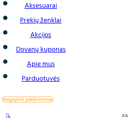
Aksesuarai
Prekių ženklai
Akcijos
Dovanų kuponas
Apie mus
Parduotuvės
Regėjimo patikrinimas
🔍
KA