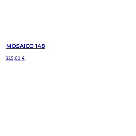
MOSAICO 148
325,00
€