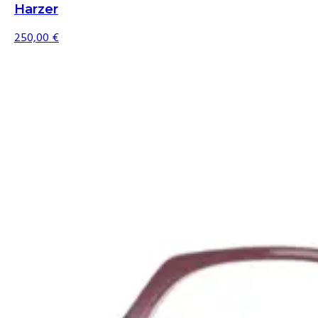
Harzer
250,00
€