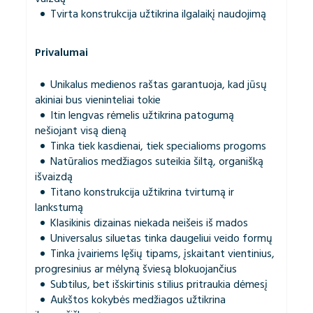
Tvirta konstrukcija užtikrina ilgalaikį naudojimą
Privalumai
Unikalus medienos raštas garantuoja, kad jūsų
akiniai bus vieninteliai tokie
Itin lengvas rėmelis užtikrina patogumą
nešiojant visą dieną
Tinka tiek kasdienai, tiek specialioms progoms
Natūralios medžiagos suteikia šiltą, organišką
išvaizdą
Titano konstrukcija užtikrina tvirtumą ir
lankstumą
Klasikinis dizainas niekada neišeis iš mados
Universalus siluetas tinka daugeliui veido formų
Tinka įvairiems lęšių tipams, įskaitant vientinius,
progresinius ar mėlyną šviesą blokuojančius
Subtilus, bet išskirtinis stilius pritraukia dėmesį
Aukštos kokybės medžiagos užtikrina