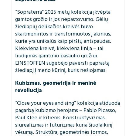
“Sopraterra” 2025 metų kolekcija įkvėpta
gamtos grožio ir jos nepastovumo. Gėlių
žiedlapių delikačios kreivės buvo
skaitmenintos ir transformuotos į akinius,
kurie yra unikalūs kaip pirštų antspaudas.
Kiekviena kreivė, kiekviena linija – tai
liudijimas gamtinio pasaulio grožiui.
EINSTOFFEN sugebėjo paversti paprastą
žiedlapį į meno kūrinį, kuris nešiojamas.
Kubizmas, geometrija ir meninė
revoliucija
“Close your eyes and sing” kolekcija atiduoda
pagarbą kubizmo herojams – Pablo Picasso,
Paul Klee ir kitiems. Konstruktyvizmas,
siurealizmas ir futurizmas kuria šiuolaikinį
vėsumą. Struktūra, geometrinės formos,