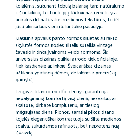
kojėlėmis, sukuriant tobulą balansą tarp natūralumo
ir šiuolaikinių technologijų. Kiekvienas rėmelis yra
unikalus dėl natūralios medienos tekstūros, todėl
jūsų akiniai bus vieninteliai tokie pasaulyje.
Klasikinis apvalus panto formos siluetas su rakto
skylutės formos nosies tilteliu suteikia vintage
žavesio ir tinka įvairioms veido formoms. Šis
universalus dizainas puikiai atrodo tiek oficialioje,
tiek kasdienėje aplinkoje. Šveicariškas dizainas
užtikrina ypatingą dėmesį detalėms ir precizišką
gamybą.
Lengvas titano ir medžio derinys garantuoja
nepalyginamą komfortą visą dieną, nesvarbu, ar
skaitote, dirbate kompiuteriu, ar tiesiog
mėgaujatės diena. Plonos, tamsiai pilkos titano
kojelės elegantiškai kontrastuoja su šilta medienos
spalva, sukurdamos rafinuotą, bet nepretenzingą
išvaizdą.