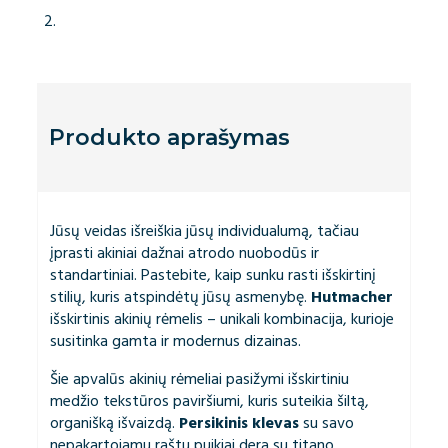
Produkto aprašymas
Jūsų veidas išreiškia jūsų individualumą, tačiau
įprasti akiniai dažnai atrodo nuobodūs ir
standartiniai. Pastebite, kaip sunku rasti išskirtinį
stilių, kuris atspindėtų jūsų asmenybę.
Hutmacher
išskirtinis akinių rėmelis – unikali kombinacija, kurioje
susitinka gamta ir modernus dizainas.
Šie apvalūs akinių rėmeliai pasižymi išskirtiniu
medžio tekstūros paviršiumi, kuris suteikia šiltą,
organišką išvaizdą.
Persikinis klevas
su savo
nepakartojamu raštu puikiai dera su titano