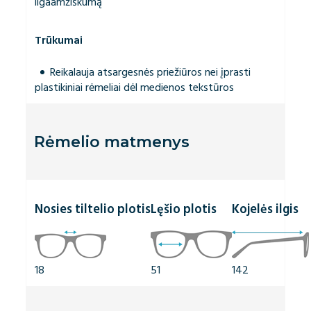
ilgaamžiškumą
Trūkumai
Reikalauja atsargesnės priežiūros nei įprasti
plastikiniai rėmeliai dėl medienos tekstūros
Rėmelio matmenys
Nosies tiltelio plotis
Lęšio plotis
Kojelės ilgis
18
51
142