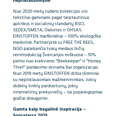
nepriklausomybė
Nuo 2020 metų rudens kolekcijos visi
tekstiliai gaminami pagal tarptautinius
aplinkos ir socialinių standartų BSCI,
SEDEX/SMETA, Oekotex ir OHSAS.
EINSTOFFEN marškinėliai – 100% ekologiška
medvilnė. Partnerystė su FREE THE BEES,
NGO palaikančia tvarų medaus bičių
reintrodukciją Šveicarijos miškuose – 10%
pelno nuo kiekvieno “Beekeeper” ir “Honey
Thief” pardavimo skiriama šiai organizacijai.
Nuo 2019 metų EINSTOFFEN dirba išimtinai
su nepriklausomais mažmenininkais. Jokių
didelių tinklų parduotuvių, jokių
internetinių prekyviečių – tai įsipareigojimas
gražiai draugystei.
Gamta kaip begalinė inspiracija –
Sopraterra 2025