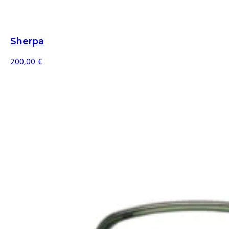
Sherpa
200,00
€