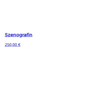
Szenografin
250,00
€