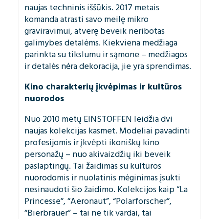
naujas techninis iššūkis. 2017 metais
komanda atrasti savo meilę mikro
graviravimui, atverę beveik neribotas
galimybes detalėms. Kiekviena medžiaga
parinkta su tikslumu ir sąmone – medžiagos
ir detalės nėra dekoracija, jie yra sprendimas.
Kino charakterių įkvėpimas ir kultūros
nuorodos
Nuo 2010 metų EINSTOFFEN leidžia dvi
naujas kolekcijas kasmet. Modeliai pavadinti
profesijomis ir įkvėpti ikoniškų kino
personažų – nuo akivaizdžių iki beveik
paslaptingų. Tai žaidimas su kultūros
nuorodomis ir nuolatinis mėginimas įsukti
nesinaudoti šio žaidimo. Kolekcijos kaip “La
Princesse”, “Aeronaut”, “Polarforscher”,
“Bierbrauer” – tai ne tik vardai, tai