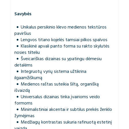
Savybės
Unikalus persikinio klevo medienos tekstūros
paviršius
Lengvos titano kojelės tamsiai pilkos spalvos
Klasikinė apvali panto forma su rakto skylutės
nosies tilteliu
Šveicariškas dizainas su ypatingu dėmesiu
detalėms
Integruotų vyrių sistema užtikrina
ilgaamžiškumą
Medienos raštas suteikia šiltą, organišką
išvaizdą
Universalus dizainas tinka įvairioms veido
formoms
Minimalistiniai akcentai ir subtilus prekės ženklo
žymėjimas
Medžiagų kontrastas sukuria rafinuotą estetinį
vaizdą