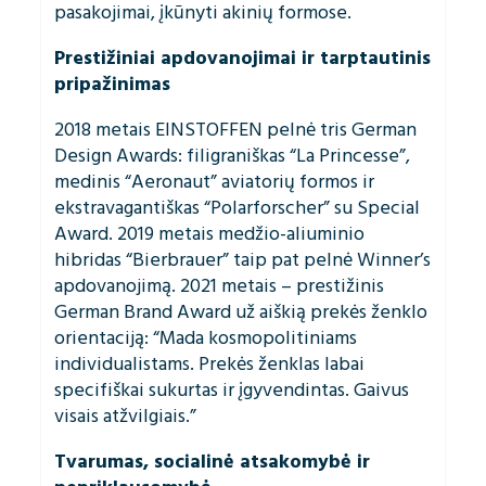
pasakojimai, įkūnyti akinių formose.
Prestižiniai apdovanojimai ir tarptautinis
pripažinimas
2018 metais EINSTOFFEN pelnė tris German
Design Awards: filigraniškas “La Princesse”,
medinis “Aeronaut” aviatorių formos ir
ekstravagantiškas “Polarforscher” su Special
Award. 2019 metais medžio-aliuminio
hibridas “Bierbrauer” taip pat pelnė Winner’s
apdovanojimą. 2021 metais – prestižinis
German Brand Award už aiškią prekės ženklo
orientaciją: “Mada kosmopolitiniams
individualistams. Prekės ženklas labai
specifiškai sukurtas ir įgyvendintas. Gaivus
visais atžvilgiais.”
Tvarumas, socialinė atsakomybė ir