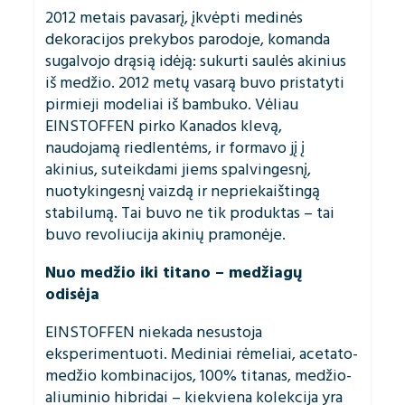
2012 metais pavasarį, įkvėpti medinės
dekoracijos prekybos parodoje, komanda
sugalvojo drąsią idėją: sukurti saulės akinius
iš medžio. 2012 metų vasarą buvo pristatyti
pirmieji modeliai iš bambuko. Vėliau
EINSTOFFEN pirko Kanados klevą,
naudojamą riedlentėms, ir formavo jį į
akinius, suteikdami jiems spalvingesnį,
nuotykingesnį vaizdą ir nepriekaištingą
stabilumą. Tai buvo ne tik produktas – tai
buvo revoliucija akinių pramonėje.
Nuo medžio iki titano – medžiagų
odisėja
EINSTOFFEN niekada nesustoja
eksperimentuoti. Mediniai rėmeliai, acetato-
medžio kombinacijos, 100% titanas, medžio-
aliuminio hibridai – kiekviena kolekcija yra