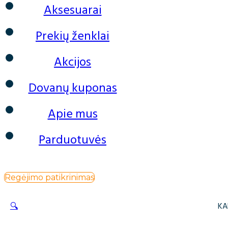
Aksesuarai
Prekių ženklai
Akcijos
Dovanų kuponas
Apie mus
Parduotuvės
Regėjimo patikrinimas
🔍
KA