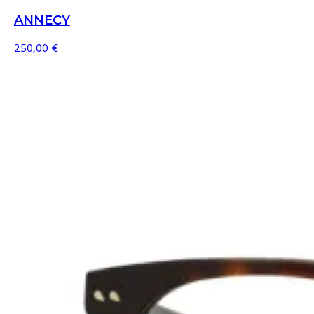
ANNECY
250,00
€