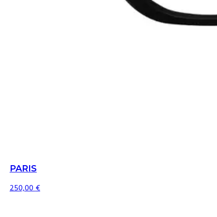
PARIS
250,00
€