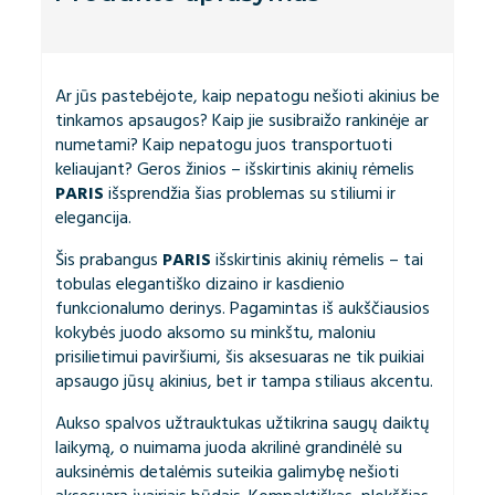
Ar jūs pastebėjote, kaip nepatogu nešioti akinius be
tinkamos apsaugos? Kaip jie susibraižo rankinėje ar
numetami? Kaip nepatogu juos transportuoti
keliaujant? Geros žinios – išskirtinis akinių rėmelis
PARIS
išsprendžia šias problemas su stiliumi ir
elegancija.
Šis prabangus
PARIS
išskirtinis akinių rėmelis – tai
tobulas elegantiško dizaino ir kasdienio
funkcionalumo derinys. Pagamintas iš aukščiausios
kokybės juodo aksomo su minkštu, maloniu
prisilietimui paviršiumi, šis aksesuaras ne tik puikiai
apsaugo jūsų akinius, bet ir tampa stiliaus akcentu.
Aukso spalvos užtrauktukas užtikrina saugų daiktų
laikymą, o nuimama juoda akrilinė grandinėlė su
auksinėmis detalėmis suteikia galimybę nešioti