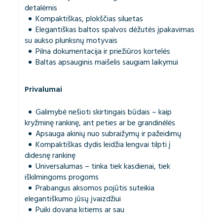
detalėmis
Kompaktiškas, plokščias siluetas
Elegantiškas baltos spalvos dėžutės įpakavimas
su aukso plunksnų motyvais
Pilna dokumentacija ir priežiūros kortelės
Baltas apsauginis maišelis saugiam laikymui
Privalumai
Galimybė nešioti skirtingais būdais – kaip
kryžminę rankinę, ant peties ar be grandinėlės
Apsauga akinių nuo subraižymų ir pažeidimų
Kompaktiškas dydis leidžia lengvai tilpti į
didesnę rankinę
Universalumas – tinka tiek kasdienai, tiek
iškilmingoms progoms
Prabangus aksomos pojūtis suteikia
elegantiškumo jūsų įvaizdžiui
Puiki dovana kitiems ar sau