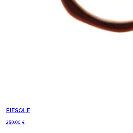
FIESOLE
250,00
€