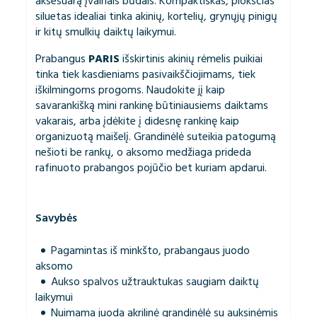
aksesuarą įvairiais būdais. Kompaktiškas, plokščias
siluetas idealiai tinka akinių, kortelių, grynųjų pinigų
ir kitų smulkių daiktų laikymui.
Prabangus
PARIS
išskirtinis akinių rėmelis puikiai
tinka tiek kasdieniams pasivaikščiojimams, tiek
iškilmingoms progoms. Naudokite jį kaip
savarankišką mini rankinę būtiniausiems daiktams
vakarais, arba įdėkite į didesnę rankinę kaip
organizuotą maišelį. Grandinėlė suteikia patogumą
nešioti be rankų, o aksomo medžiaga prideda
rafinuoto prabangos pojūčio bet kuriam apdarui.
Savybės
Pagamintas iš minkšto, prabangaus juodo
aksomo
Aukso spalvos užtrauktukas saugiam daiktų
laikymui
Nuimama juoda akrilinė grandinėlė su auksinėmis