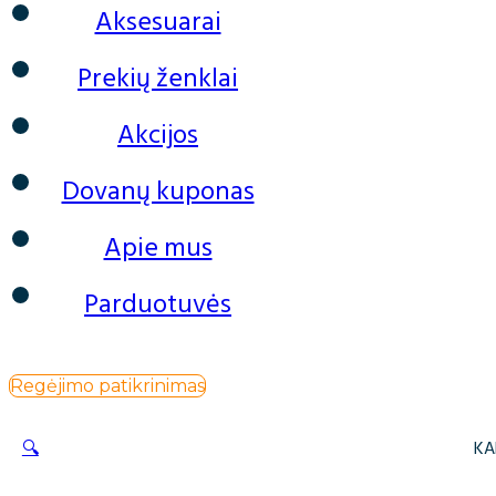
Aksesuarai
Prekių ženklai
Akcijos
Dovanų kuponas
Apie mus
Parduotuvės
Regėjimo patikrinimas
🔍
KA