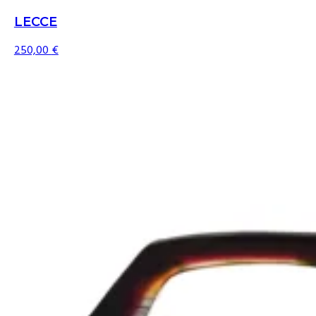
LECCE
250,00
€