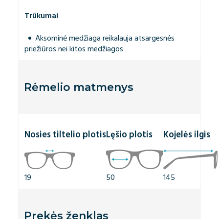
Trūkumai
Aksominė medžiaga reikalauja atsargesnės
priežiūros nei kitos medžiagos
Rėmelio matmenys
Nosies tiltelio plotis
Lęšio plotis
Kojelės ilgis
19
50
145
Prekės ženklas