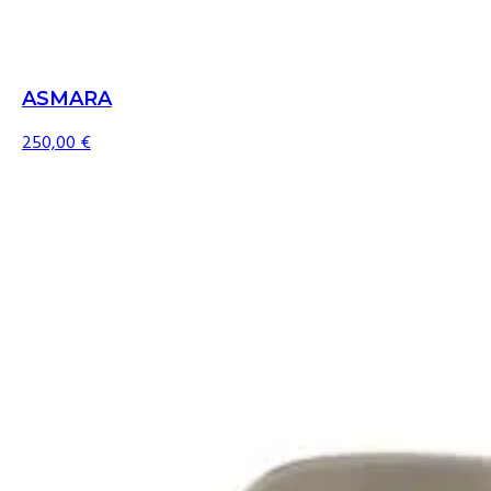
ASMARA
250,00
€