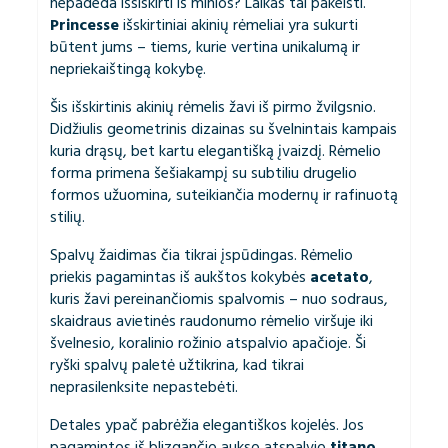
nepadeda išsiskirti iš minios? Laikas tai pakeisti.
Princesse
išskirtiniai akinių rėmeliai yra sukurti
būtent jums – tiems, kurie vertina unikalumą ir
nepriekaištingą kokybę.
Šis išskirtinis akinių rėmelis žavi iš pirmo žvilgsnio.
Didžiulis geometrinis dizainas su švelnintais kampais
kuria drąsų, bet kartu elegantišką įvaizdį. Rėmelio
forma primena šešiakampį su subtiliu drugelio
formos užuomina, suteikiančia modernų ir rafinuotą
stilių.
Spalvų žaidimas čia tikrai įspūdingas. Rėmelio
priekis pagamintas iš aukštos kokybės
acetato
,
kuris žavi pereinančiomis spalvomis – nuo sodraus,
skaidraus avietinės raudonumo rėmelio viršuje iki
švelnesio, koralinio rožinio atspalvio apačioje. Ši
ryški spalvų paletė užtikrina, kad tikrai
neprasilenksite nepastebėti.
Detales ypač pabrėžia elegantiškos kojelės. Jos
pagamintos iš blizgančio aukso atspalvio
titano
,