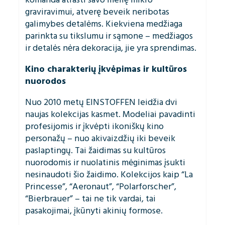
graviravimui, atverę beveik neribotas
galimybes detalėms. Kiekviena medžiaga
parinkta su tikslumu ir sąmone – medžiagos
ir detalės nėra dekoracija, jie yra sprendimas.
Kino charakterių įkvėpimas ir kultūros
nuorodos
Nuo 2010 metų EINSTOFFEN leidžia dvi
naujas kolekcijas kasmet. Modeliai pavadinti
profesijomis ir įkvėpti ikoniškų kino
personažų – nuo akivaizdžių iki beveik
paslaptingų. Tai žaidimas su kultūros
nuorodomis ir nuolatinis mėginimas įsukti
nesinaudoti šio žaidimo. Kolekcijos kaip “La
Princesse”, “Aeronaut”, “Polarforscher”,
“Bierbrauer” – tai ne tik vardai, tai
pasakojimai, įkūnyti akinių formose.