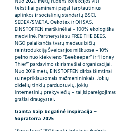
Nuo 2020 metų rudens kolekcijos visi
tekstiliai gaminami pagal tarptautinius
aplinkos ir socialinių standartų BSCI,
SEDEX/SMETA, Oekotex ir OHSAS.
EINSTOFFEN marškinėliai – 100% ekologiška
medvilnė. Partnerystė su FREE THE BEES,
NGO palaikančia tvarų medaus bičių
reintrodukciją Šveicarijos miškuose – 10%
pelno nuo kiekvieno “Beekeeper” ir “Honey
Thief” pardavimo skiriama šiai organizacijai.
Nuo 2019 metų EINSTOFFEN dirba išimtinai
su nepriklausomais mažmenininkais. Jokių
didelių tinklų parduotuvių, jokių
internetinių prekyviečių – tai įsipareigojimas
gražiai draugystei.
Gamta kaip begalinė inspiracija –
Sopraterra 2025
“Sopraterra” 2025 metų kolekcija įkvėpta