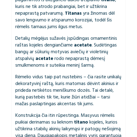
kuris ne tik atrodo prabangiai, bet ir užtikrina
nepaprastą patvarumą.
Titanas
yra žinomas dėl
savo lengvumo ir atsparumo korozijai, todėl šis
rėmelis tarnaus jums ilgus metus.
Detalių mėgėjus sužavės įspūdingas ornamentinis
raštas kojeles dengiančiame
acetate
. Sudėtingas
bangų ar sūkurių motyvas aviečių ir violetinių
atspalvių
acetate
rodo nepaprastą dėmesį
smulkmenoms ir suteikia meninį šarmą.
Rėmelio vidus taip pat nustebins – čia rasite unikalų
dekoratyvinį raštą, kuris matomas dėvint akinius ir
prideda netikėtos meniškumo dozės. Tai detalė,
kurią pastebės tik tie, kurie žiūri atidžiai – tarsi
mažas paslaptingas akcentas tik jums.
Konstrukcija čia itin rūpestinga. Masyvus rėmelis
puikiai derinamas su lieknom
titano
kojeles, kurios
užtikrina stabilų akinių laikymąsi ir patogų nešiojimą
visą dieną. Daugiapakopis metalinis vyris garantuoja