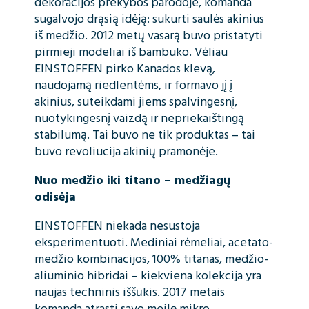
dekoracijos prekybos parodoje, komanda
sugalvojo drąsią idėją: sukurti saulės akinius
iš medžio. 2012 metų vasarą buvo pristatyti
pirmieji modeliai iš bambuko. Vėliau
EINSTOFFEN pirko Kanados klevą,
naudojamą riedlentėms, ir formavo jį į
akinius, suteikdami jiems spalvingesnį,
nuotykingesnį vaizdą ir nepriekaištingą
stabilumą. Tai buvo ne tik produktas – tai
buvo revoliucija akinių pramonėje.
Nuo medžio iki titano – medžiagų
odisėja
EINSTOFFEN niekada nesustoja
eksperimentuoti. Mediniai rėmeliai, acetato-
medžio kombinacijos, 100% titanas, medžio-
aliuminio hibridai – kiekviena kolekcija yra
naujas techninis iššūkis. 2017 metais
komanda atrasti savo meilę mikro