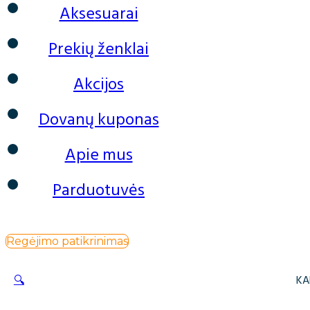
Aksesuarai
Prekių ženklai
Akcijos
Dovanų kuponas
Apie mus
Parduotuvės
Regėjimo patikrinimas
🔍
KA