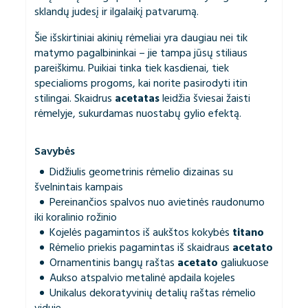
sklandų judesį ir ilgalaikį patvarumą.
Šie išskirtiniai akinių rėmeliai yra daugiau nei tik
matymo pagalbininkai – jie tampa jūsų stiliaus
pareiškimu. Puikiai tinka tiek kasdienai, tiek
specialioms progoms, kai norite pasirodyti itin
stilingai. Skaidrus
acetatas
leidžia šviesai žaisti
rėmelyje, sukurdamas nuostabų gylio efektą.
Savybės
Didžiulis geometrinis rėmelio dizainas su
švelnintais kampais
Pereinančios spalvos nuo avietinės raudonumo
iki koralinio rožinio
Kojelės pagamintos iš aukštos kokybės
titano
Rėmelio priekis pagamintas iš skaidraus
acetato
Ornamentinis bangų raštas
acetato
galiukuose
Aukso atspalvio metalinė apdaila kojeles
Unikalus dekoratyvinių detalių raštas rėmelio