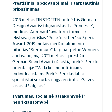
Prestižiniai apdovanojimai ir tarptautinis
pripažinimas
2018 metais EINSTOFFEN pelnė tris German
Design Awards: filigraniškas “La Princesse”,
medinis “Aeronaut” aviatorių formos ir
ekstravagantiškas “Polarforscher” su Special
Award. 2019 metais medžio-aliuminio
hibridas “Bierbrauer” taip pat pelnė Winner’s
apdovanojimą. 2021 metais – prestižinis
German Brand Award už aiškią prekės ženklo
orientaciją: “Mada kosmopolitiniams
individualistams. Prekės ženklas labai
specifiškai sukurtas ir įgyvendintas. Gaivus
visais atžvilgiais.”
Tvarumas, socialinė atsakomybė ir
nepriklausomybė