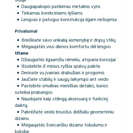
viduje
Daugiapakopis patikimas metalinis vyris
Tinkamas korekciniams lęšiams
Lengvas ir patogus konstrukcija ilgam nešiojimui
Privalumai
Išreiškiate savo unikalią asmenybę ir drąsų stilių
Mėgaujatės viso dienos komfortu dėl lengvo
titano
Džiaugiatės ilgaamžiu rėmeliu, atsparia korozijai
Išsiskirkite iš minios ryškia spalvų palete
Derinate su įvairiais drabužiais ir progomis
Jaučiate stabilų ir saugų laikymąsi ant veido
Pastebite smulkias meniškas detales, kurios
suteikia prabangos
Naudojate kaip stilingą aksesuarą ir funkcinį
daiktą
Pabrėžiate veido bruožus didžiuliu geometriniu
dizainu
Mėgaujatės šveicarišku dizaino tobulumu ir
kokybe