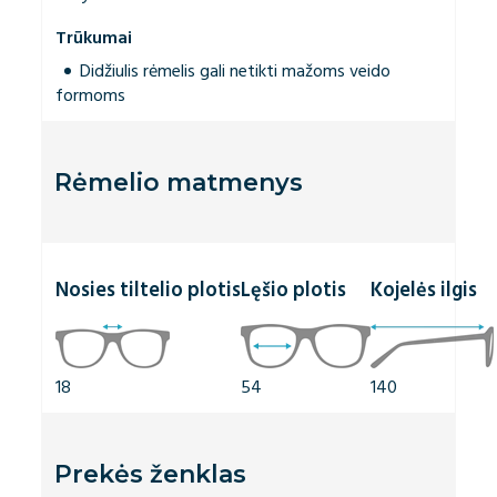
Trūkumai
Didžiulis rėmelis gali netikti mažoms veido
formoms
Rėmelio matmenys
Nosies tiltelio plotis
Lęšio plotis
Kojelės ilgis
18
54
140
Prekės ženklas