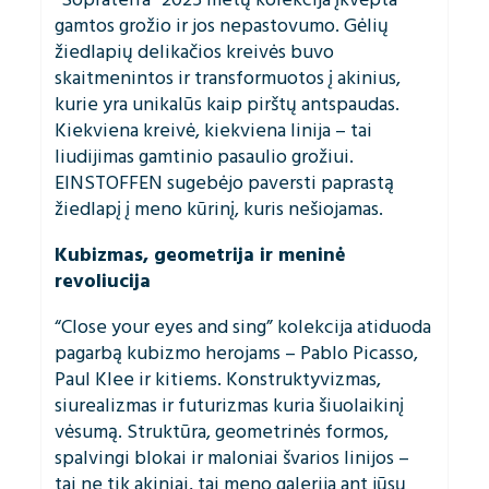
gamtos grožio ir jos nepastovumo. Gėlių
žiedlapių delikačios kreivės buvo
skaitmenintos ir transformuotos į akinius,
kurie yra unikalūs kaip pirštų antspaudas.
Kiekviena kreivė, kiekviena linija – tai
liudijimas gamtinio pasaulio grožiui.
EINSTOFFEN sugebėjo paversti paprastą
žiedlapį į meno kūrinį, kuris nešiojamas.
Kubizmas, geometrija ir meninė
revoliucija
“Close your eyes and sing” kolekcija atiduoda
pagarbą kubizmo herojams – Pablo Picasso,
Paul Klee ir kitiems. Konstruktyvizmas,
siurealizmas ir futurizmas kuria šiuolaikinį
vėsumą. Struktūra, geometrinės formos,
spalvingi blokai ir maloniai švarios linijos –
tai ne tik akiniai, tai meno galerija ant jūsų