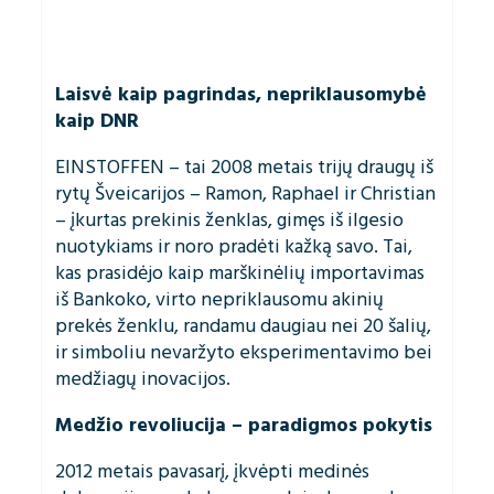
Laisvė kaip pagrindas, nepriklausomybė
kaip DNR
EINSTOFFEN – tai 2008 metais trijų draugų iš
rytų Šveicarijos – Ramon, Raphael ir Christian
– įkurtas prekinis ženklas, gimęs iš ilgesio
nuotykiams ir noro pradėti kažką savo. Tai,
kas prasidėjo kaip marškinėlių importavimas
iš Bankoko, virto nepriklausomu akinių
prekės ženklu, randamu daugiau nei 20 šalių,
ir simboliu nevaržyto eksperimentavimo bei
medžiagų inovacijos.
Medžio revoliucija – paradigmos pokytis
2012 metais pavasarį, įkvėpti medinės