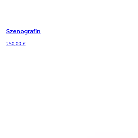
Szenografin
250,00
€