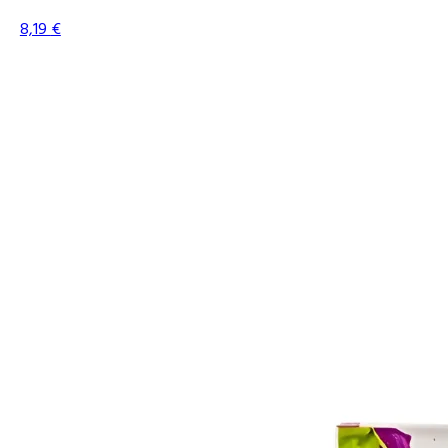
8,19
€