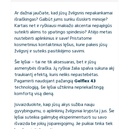
Ar dažnai jaučiate, kad jūsų žvilgsnis nepakankamai
išraiškingas? Galbūt jums sunku išsiskirti minioje?
Kartais net ir ryškiausi makiažo akcentai nepajėgūs
suteikti akims to ypatingo spindesio? Atėjo metas
nustebinti aplinkinius ir save! Pristatome
kosmetinius kontaktinius lęšius, kurie pakeis jūsų
žvilgsnį ir suteiks pasitikėjimo savimi.
Šie lęšiai – tai ne tik aksesuaras, bet ir jūsų
asmenybės išraiška. Jų ryškiai žalia spalva sukuria akį
traukiantį efektą, kuris neliks nepastebėtas.
Pagaminti naudojant pažangią
Gelflex 43
technologiją, šie lęšiai užtikrina nepriekaištingą
komfortą visą dieną.
Įsivaizduokite, kaip jūsų akys sužiba nauju
gyvybingumu, o aplinkinių žvilgsniai krypsta į jus. Šie
lęšiai suteikia galimybę eksperimentuoti su savo
išvaizda be jokių įsipareigojimų. Jie puikiai tinka tiek