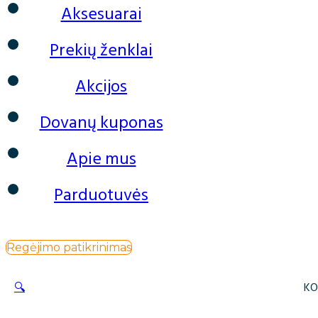
Aksesuarai
Prekių ženklai
Akcijos
Dovanų kuponas
Apie mus
Parduotuvės
Regėjimo patikrinimas
🔍
KO