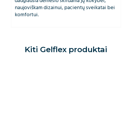
daugiausia dėmesio skirdama jų kokybei,
naujoviškam dizainui, pacientų sveikatai bei
komfortui.
Kiti
Gelflex
produktai