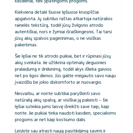
kasdienai, tiek ypatingoms progoms.
Kiekviena detalė šiuose lęšiuose kruopščiai
apgalvota. Jų subtilus raštas atkartoja natūralios
rainelės tekstūrą, todėl jūsų žvilgsnis atrodo
autentiškai, nors ir žymiai išraiškingesnis. Tai tarsi
jūsų akių spalvos pagerinimas, o ne visiškas
pakeitimas.
Šie lęšiai ne tik atrodo puikiai, bet ir rūpinasi jūsų
akių sveikata. Jie užtikrina optimalų deguonies
pralaidumą ir drėkinimą, todėl akys išlieka gaivios
net po ilgos dienos. Jūs galite mėgautis savo nauju
įvaizdžiu be jokio diskomforto ar nuovargio.
Nesvarbu, ar norite subtiliai paryškinti savo
natūralią akių spalvą, ar visiškai ją pakeisti – šie
lęšiai suteikia jums laisvę išreikšti save taip, kaip
norite. Jie puikiai tinka naudoti kasdien, specialioms
progoms ar net kaip kostiumo dalis.
Leiskite sau atrasti naują pasitikėjimą savimi ir