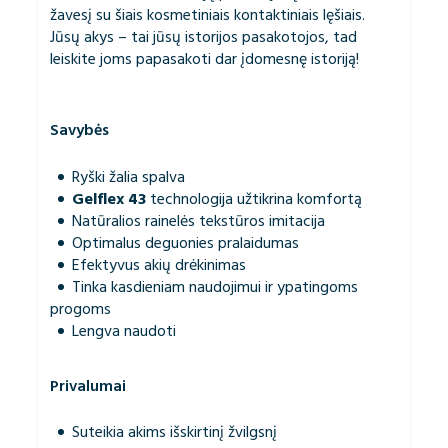
žavesį su šiais kosmetiniais kontaktiniais lęšiais.
Jūsų akys – tai jūsų istorijos pasakotojos, tad
leiskite joms papasakoti dar įdomesnę istoriją!
Savybės
Ryški žalia spalva
Gelflex 43
technologija užtikrina komfortą
Natūralios rainelės tekstūros imitacija
Optimalus deguonies pralaidumas
Efektyvus akių drėkinimas
Tinka kasdieniam naudojimui ir ypatingoms
progoms
Lengva naudoti
Privalumai
Suteikia akims išskirtinį žvilgsnį