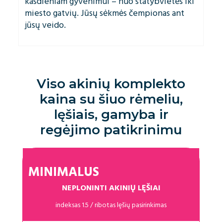
kasdieniam gyvenimui – nuo statybvietės iki
miesto gatvių. Jūsų sėkmės čempionas ant
jūsų veido.
Viso akinių komplekto
kaina su šiuo rėmeliu,
lęšiais, gamyba ir
regėjimo patikrinimu
MINIMALUS
NEPLONINTI AKINIŲ LĘŠIAI
indeksas 1.5 / ribotas lęšių pasirinkimas