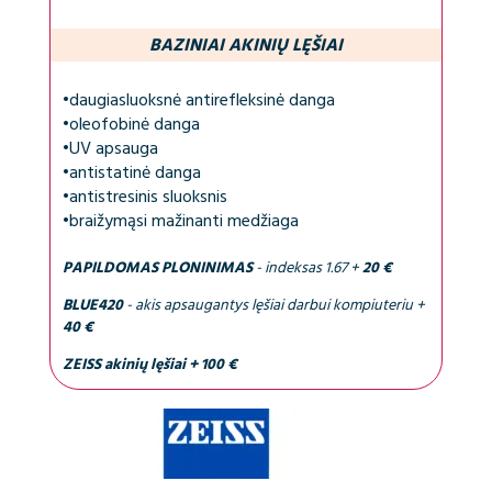
BAZINIAI AKINIŲ LĘŠIAI
•
daugiasluoksnė antirefleksinė danga
•
oleofobinė danga
•
UV apsauga
•
antistatinė danga
•
antistresinis sluoksnis
•
braižymąsi mažinanti medžiaga
PAPILDOMAS PLONINIMAS
- indeksas 1.67 +
20 €
BLUE420
- akis apsaugantys lęšiai darbui kompiuteriu +
40 €
ZEISS akinių lęšiai + 100 €