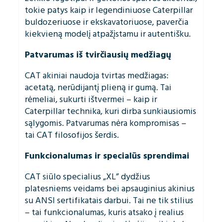
tokie patys kaip ir legendiniuose Caterpillar
buldozeriuose ir ekskavatoriuose, paverčia
kiekvieną modelį atpažįstamu ir autentišku.
Patvarumas iš tvirčiausių medžiagų
CAT akiniai naudoja tvirtas medžiagas:
acetatą, nerūdijantį plieną ir gumą. Tai
rėmeliai, sukurti ištvermei – kaip ir
Caterpillar technika, kuri dirba sunkiausiomis
sąlygomis. Patvarumas nėra kompromisas –
tai CAT filosofijos šerdis.
Funkcionalumas ir specialūs sprendimai
CAT siūlo specialius „XL” dydžius
platesniems veidams bei apsauginius akinius
su ANSI sertifikatais darbui. Tai ne tik stilius
– tai funkcionalumas, kuris atsako į realius