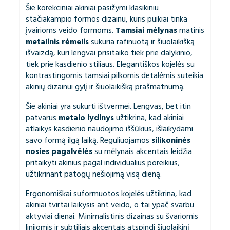
Šie korekciniai akiniai pasižymi klasikiniu
stačiakampio formos dizainu, kuris puikiai tinka
įvairioms veido formoms.
Tamsiai mėlynas
matinis
metalinis rėmelis
sukuria rafinuotą ir šiuolaikišką
išvaizdą, kuri lengvai prisitaiko tiek prie dalykinio,
tiek prie kasdienio stiliaus. Elegantiškos kojelės su
kontrastingomis tamsiai pilkomis detalėmis suteikia
akinių dizainui gylį ir šiuolaikišką prašmatnumą.
Šie akiniai yra sukurti ištvermei. Lengvas, bet itin
patvarus
metalo lydinys
užtikrina, kad akiniai
atlaikys kasdienio naudojimo iššūkius, išlaikydami
savo formą ilgą laiką. Reguliuojamos
silikoninės
nosies pagalvėlės
su mėlynais akcentais leidžia
pritaikyti akinius pagal individualius poreikius,
užtikrinant patogų nešiojimą visą dieną.
Ergonomiškai suformuotos kojelės užtikrina, kad
akiniai tvirtai laikysis ant veido, o tai ypač svarbu
aktyviai dienai. Minimalistinis dizainas su švariomis
linijomis ir subtiliais akcentais atspindi šiuolaikinį