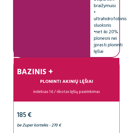
braižymuisi
•
ultrahidrofobinis
sluoksnis
•
net iki 20%
plonesni nei
įprasti ploninti
lęšiai
BAZINIS +
PLONINTI AKINIŲ LĘŠIAI
indeksas 1.6 / ribotas lęšių pasirinkimas
185 €
be Zuper kortelės - 270 €