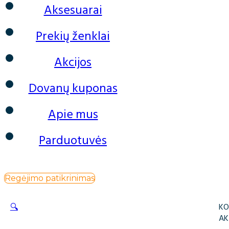
Aksesuarai
Prekių ženklai
Akcijos
Dovanų kuponas
Apie mus
Parduotuvės
Regėjimo patikrinimas
🔍
KO
AK