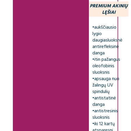
PREMIUM AKINIŲ
LĘŠIAI
•
aukščiausio
lygio
daugiasluoksnė
antirefleksinė
danga
•
itin pažangus
oleofobinis
sluoksnis
•
apsauga nuo
žalingų UV
spindulių
•
antistatinė
danga
•
antistresinis
sluoksnis
•
iki 12 kartų
atsparesni