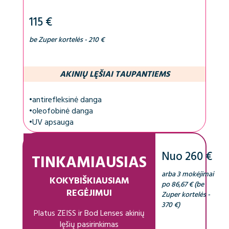
115 €
be Zuper kortelės - 210 €
AKINIŲ LĘŠIAI TAUPANTIEMS
•
antirefleksinė danga
•
oleofobinė danga
•
UV apsauga
Nuo 260 €
TINKAMIAUSIAS
arba 3 mokėjimai
KOKYBIŠKIAUSIAM
po 86,67 € (be
REGĖJIMUI
Zuper kortelės -
370 €)
Platus ZEISS ir Bod Lenses akinių
lęšių pasirinkimas