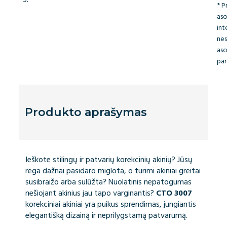
* P
aso
int
nes
as
pa
Produkto aprašymas
Ieškote stilingų ir patvarių korekcinių akinių? Jūsų
rega dažnai pasidaro miglota, o turimi akiniai greitai
susibraižo arba sulūžta? Nuolatinis nepatogumas
nešiojant akinius jau tapo varginantis?
CTO 3007
korekciniai akiniai yra puikus sprendimas, jungiantis
elegantišką dizainą ir neprilygstamą patvarumą.