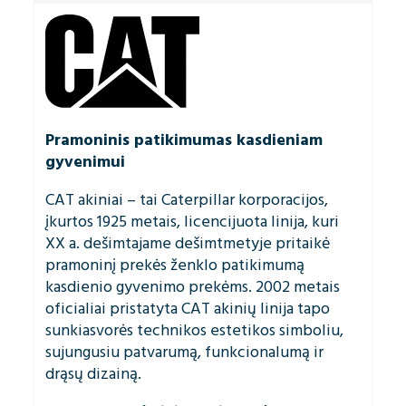
Pramoninis patikimumas kasdieniam
gyvenimui
CAT akiniai – tai Caterpillar korporacijos,
įkurtos 1925 metais, licencijuota linija, kuri
XX a. dešimtajame dešimtmetyje pritaikė
pramoninį prekės ženklo patikimumą
kasdienio gyvenimo prekėms. 2002 metais
oficialiai pristatyta CAT akinių linija tapo
sunkiasvorės technikos estetikos simboliu,
sujungusiu patvarumą, funkcionalumą ir
drąsų dizainą.