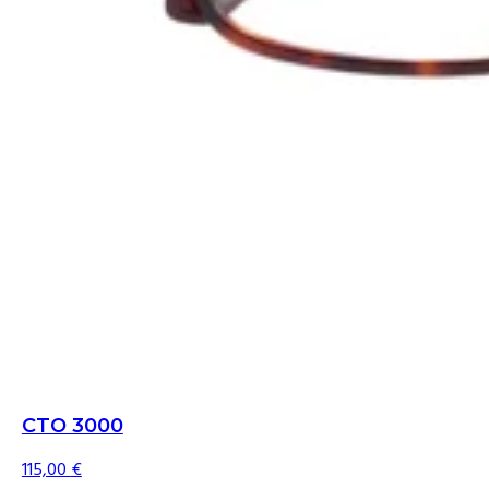
CTO 3000
115,00
€