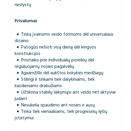
neslystų
Privalumai
Tinka įvairioms veido formoms dėl universalaus
dizaino
Patogūs nešioti visą dieną dėl lengvos
konstrukcijos
Prisitaiko prie individualių poreikių dėl
reguliuojamų nosies pagalvėlių
Ilgaamžiški dėl aukštos kokybės medžiagų
Stilingi ir tinkami tiek dalykiniams, tiek
kasdieniams drabužiams
Užtikrina stabilų laikymąsi ant veido net aktyviai
judant
Nesukelia spaudimo ant nosies ir ausų
Tinka tiek vienaakiams, tiek progresinių lęšių
įstatymui