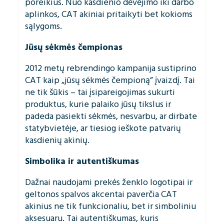
poreikius. Nuo kasdienio dėvėjimo iki darbo
aplinkos, CAT akiniai pritaikyti bet kokioms
sąlygoms.
Jūsų sėkmės čempionas
2012 metų rebrendingo kampanija sustiprino
CAT kaip „jūsų sėkmės čempioną” įvaizdį. Tai
ne tik šūkis – tai įsipareigojimas sukurti
produktus, kurie palaiko jūsų tikslus ir
padeda pasiekti sėkmės, nesvarbu, ar dirbate
statybvietėje, ar tiesiog ieškote patvarių
kasdienių akinių.
Simbolika ir autentiškumas
Dažnai naudojami prekės ženklo logotipai ir
geltonos spalvos akcentai paverčia CAT
akinius ne tik funkcionaliu, bet ir simboliniu
aksesuaru. Tai autentiškumas, kuris