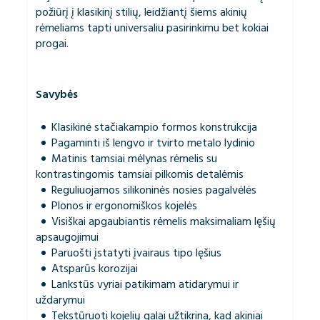
požiūrį į klasikinį stilių, leidžiantį šiems akinių
rėmeliams tapti universaliu pasirinkimu bet kokiai
progai.
Savybės
Klasikinė stačiakampio formos konstrukcija
Pagaminti iš lengvo ir tvirto metalo lydinio
Matinis tamsiai mėlynas rėmelis su
kontrastingomis tamsiai pilkomis detalėmis
Reguliuojamos silikoninės nosies pagalvėlės
Plonos ir ergonomiškos kojelės
Visiškai apgaubiantis rėmelis maksimaliam lęšių
apsaugojimui
Paruošti įstatyti įvairaus tipo lęšius
Atsparūs korozijai
Lankstūs vyriai patikimam atidarymui ir
uždarymui
Tekstūruoti kojelių galai užtikrina, kad akiniai