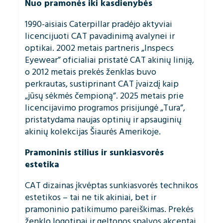
Nuo pramonės iki kasdienybės
1990-aisiais Caterpillar pradėjo aktyviai
licencijuoti CAT pavadinimą avalynei ir
optikai. 2002 metais partneris „Inspecs
Eyewear” oficialiai pristatė CAT akinių liniją,
o 2012 metais prekės ženklas buvo
perkrautas, sustiprinant CAT įvaizdį kaip
„jūsų sėkmės čempioną”. 2025 metais prie
licencijavimo programos prisijungė „Tura”,
pristatydama naujas optinių ir apsauginių
akinių kolekcijas Šiaurės Amerikoje.
Pramoninis stilius ir sunkiasvorės
estetika
CAT dizainas įkvėptas sunkiasvorės technikos
estetikos – tai ne tik akiniai, bet ir
pramoninio patikimumo pareiškimas. Prekės
ženklo logotipai ir geltonos spalvos akcentai,