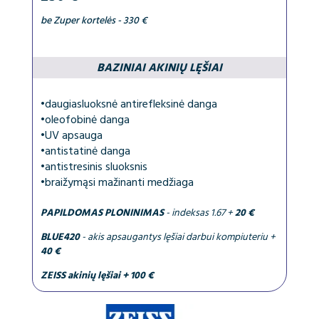
be Zuper kortelės - 330 €
BAZINIAI AKINIŲ LĘŠIAI
•
daugiasluoksnė antirefleksinė danga
•
oleofobinė danga
•
UV apsauga
•
antistatinė danga
•
antistresinis sluoksnis
•
braižymąsi mažinanti medžiaga
PAPILDOMAS PLONINIMAS
- indeksas 1.67 +
20 €
BLUE420
- akis apsaugantys lęšiai darbui kompiuteriu +
40 €
ZEISS akinių lęšiai + 100 €