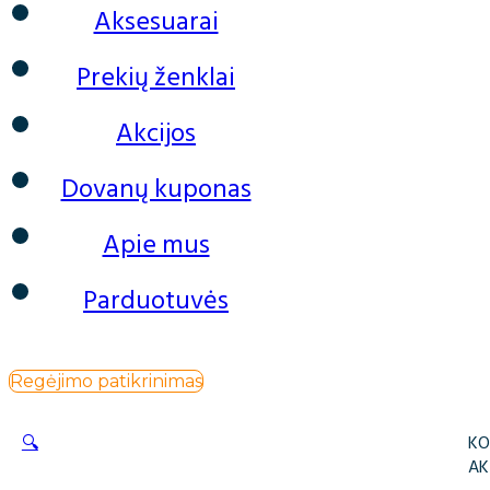
Aksesuarai
Prekių ženklai
Akcijos
Dovanų kuponas
Apie mus
Parduotuvės
Regėjimo patikrinimas
🔍
KO
AK