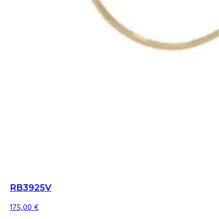
RB3925V
175,00
€