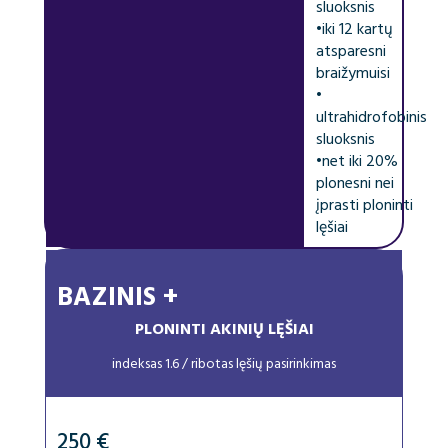
sluoksnis
•
iki 12 kartų
atsparesni
braižymuisi
•
ultrahidrofobinis
sluoksnis
•
net iki 20%
plonesni nei
įprasti ploninti
lęšiai
BAZINIS +
PLONINTI AKINIŲ LĘŠIAI
indeksas 1.6 / ribotas lęšių pasirinkimas
250 €