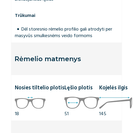
Trūkumai
Dėl storesnio rėmelio profilio gali atrodyti per
masyvūs smulkesnėms veido formoms
Rėmelio matmenys
Nosies tiltelio plotis
Lęšio plotis
Kojelės ilgis
18
51
145