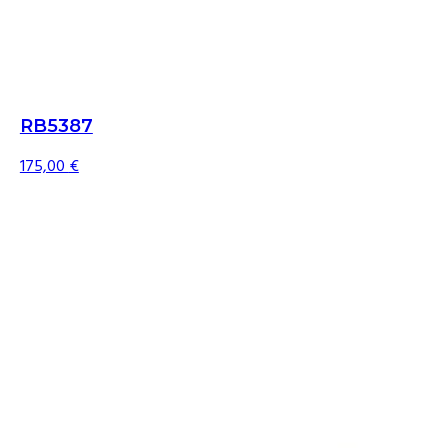
RB5387
175,00
€