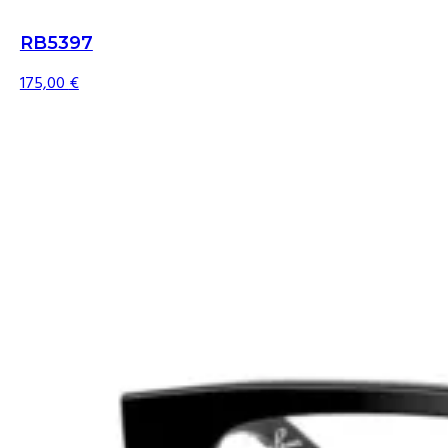
RB5397
175,00
€