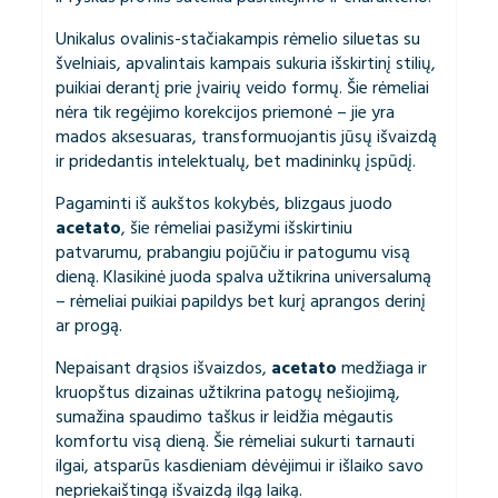
Unikalus ovalinis-stačiakampis rėmelio siluetas su
švelniais, apvalintais kampais sukuria išskirtinį stilių,
puikiai derantį prie įvairių veido formų. Šie rėmeliai
nėra tik regėjimo korekcijos priemonė – jie yra
mados aksesuaras, transformuojantis jūsų išvaizdą
ir pridedantis intelektualų, bet madininkų įspūdį.
Pagaminti iš aukštos kokybės, blizgaus juodo
acetato
, šie rėmeliai pasižymi išskirtiniu
patvarumu, prabangiu pojūčiu ir patogumu visą
dieną. Klasikinė juoda spalva užtikrina universalumą
– rėmeliai puikiai papildys bet kurį aprangos derinį
ar progą.
Nepaisant drąsios išvaizdos,
acetato
medžiaga ir
kruopštus dizainas užtikrina patogų nešiojimą,
sumažina spaudimo taškus ir leidžia mėgautis
komfortu visą dieną. Šie rėmeliai sukurti tarnauti
ilgai, atsparūs kasdieniam dėvėjimui ir išlaiko savo
nepriekaištingą išvaizdą ilgą laiką.