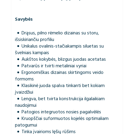
Savybės
Drąsus, pilno rėmelio dizainas su storu,
išsiskiriančiu profiliu
Unikalus ovalinis-stačiakampis siluetas su
švelniais kampais
Aukštos kokybės, blizgus juodas acetatas
Patvarūs ir tvirti metaliniai vyriai
Ergonomiškas dizainas skirtingoms veido
formoms
Klasikinė juoda spalva tinkanti bet kokiam
įvaizdžiui
Lengva, bet tvirta konstrukcija ilgalaikiam
naudojimui
Patogios integruotos nosies pagalvėlės
Kruopščiai suformuotos kojelės optimaliam
patogumui
Tinka įvairioms lęšių rūšims