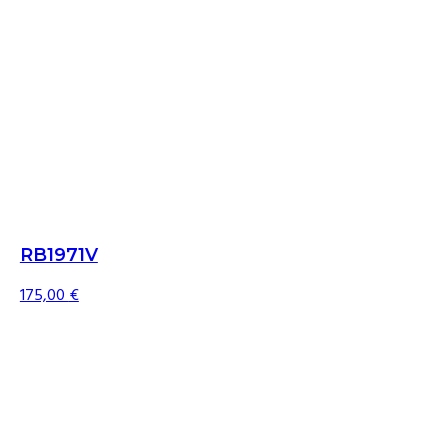
RB1971V
175,00
€