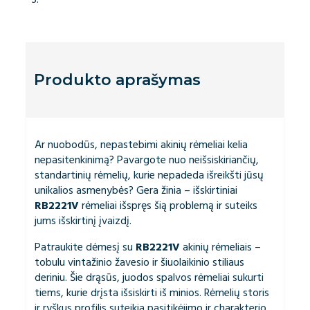
Produkto aprašymas
Ar nuobodūs, nepastebimi akinių rėmeliai kelia
nepasitenkinimą? Pavargote nuo neišsiskiriančių,
standartinių rėmelių, kurie nepadeda išreikšti jūsų
unikalios asmenybės? Gera žinia – išskirtiniai
RB2221V
rėmeliai išspręs šią problemą ir suteiks
jums išskirtinį įvaizdį.
Patraukite dėmesį su
RB2221V
akinių rėmeliais –
tobulu vintažinio žavesio ir šiuolaikinio stiliaus
deriniu. Šie drąsūs, juodos spalvos rėmeliai sukurti
tiems, kurie drįsta išsiskirti iš minios. Rėmelių storis
ir ryškus profilis suteikia pasitikėjimo ir charakterio.