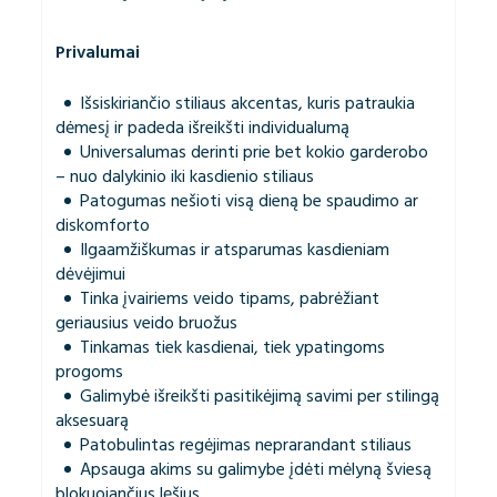
Privalumai
Išsiskiriančio stiliaus akcentas, kuris patraukia
dėmesį ir padeda išreikšti individualumą
Universalumas derinti prie bet kokio garderobo
– nuo dalykinio iki kasdienio stiliaus
Patogumas nešioti visą dieną be spaudimo ar
diskomforto
Ilgaamžiškumas ir atsparumas kasdieniam
dėvėjimui
Tinka įvairiems veido tipams, pabrėžiant
geriausius veido bruožus
Tinkamas tiek kasdienai, tiek ypatingoms
progoms
Galimybė išreikšti pasitikėjimą savimi per stilingą
aksesuarą
Patobulintas regėjimas neprarandant stiliaus
Apsauga akims su galimybe įdėti mėlyną šviesą
blokuojančius lęšius