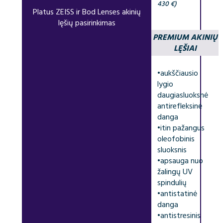
430 €)
Platus ZEISS ir Bod Lenses akinių
lęšių pasirinkimas
PREMIUM AKINIŲ
LĘŠIAI
•
aukščiausio
lygio
daugiasluoksnė
antirefleksinė
danga
•
itin pažangus
oleofobinis
sluoksnis
•
apsauga nuo
žalingų UV
spindulių
•
antistatinė
danga
•
antistresinis