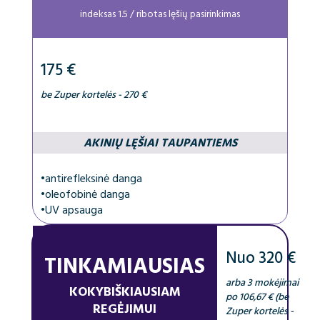
indeksas 1.5 / ribotas lęšių pasirinkimas
175 €
be Zuper kortelės - 270 €
AKINIŲ LĘŠIAI TAUPANTIEMS
•
antirefleksinė danga
•
oleofobinė danga
•
UV apsauga
Nuo 320 €
TINKAMIAUSIAS
arba 3 mokėjimai
KOKYBIŠKIAUSIAM
po 106,67 € (be
REGĖJIMUI
Zuper kortelės -