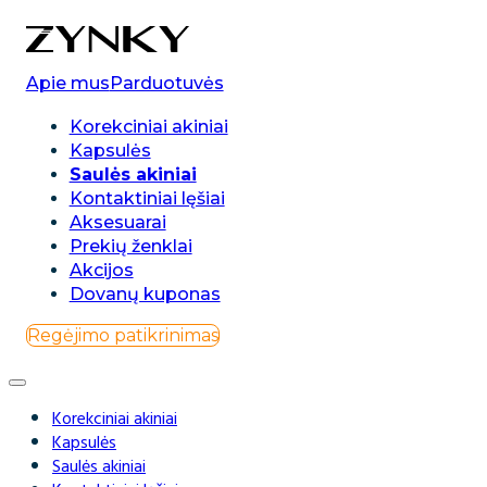
0
Apie mus
Parduotuvės
Korekciniai akiniai
Kapsulės
Saulės akiniai
Kontaktiniai lęšiai
Aksesuarai
Prekių ženklai
Akcijos
Dovanų kuponas
Regėjimo patikrinimas
Korekciniai akiniai
Kapsulės
Saulės akiniai