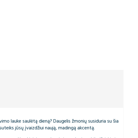
buvimo lauke saulėtą dieną? Daugelis žmonių susiduria su šia
r suteiks jūsų įvaizdžiui naują, madingą akcentą.