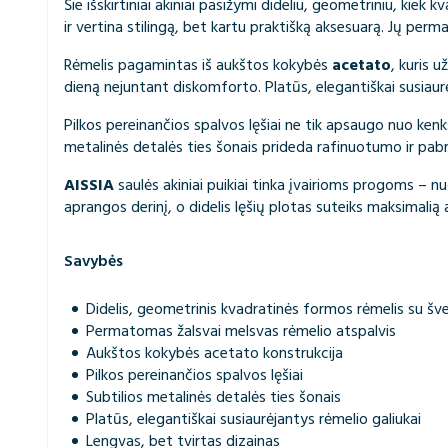
Šie išskirtiniai akiniai pasižymi dideliu, geometriniu, kiek 
ir vertina stilingą, bet kartu praktišką aksesuarą. Jų perm
Rėmelis pagamintas iš aukštos kokybės
acetato
, kuris u
dieną nejuntant diskomforto. Platūs, elegantiškai susiaurėj
Pilkos pereinančios spalvos lęšiai ne tik apsaugo nuo ken
metalinės detalės ties šonais prideda rafinuotumo ir pab
AISSIA
saulės akiniai puikiai tinka įvairioms progoms – nu
aprangos derinį, o didelis lęšių plotas suteiks maksimalią 
Savybės
Didelis, geometrinis kvadratinės formos rėmelis su šve
Permatomas žalsvai melsvas rėmelio atspalvis
Aukštos kokybės acetato konstrukcija
Pilkos pereinančios spalvos lęšiai
Subtilios metalinės detalės ties šonais
Platūs, elegantiškai susiaurėjantys rėmelio galiukai
Lengvas, bet tvirtas dizainas