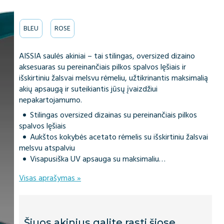
BLEU
ROSE
AISSIA saulės akiniai – tai stilingas, oversized dizaino
aksesuaras su pereinančiais pilkos spalvos lęšiais ir
išskirtiniu žalsvai melsvu rėmeliu, užtikrinantis maksimalią
akių apsaugą ir suteikiantis jūsų įvaizdžiui
nepakartojamumo.
Stilingas oversized dizainas su pereinančiais pilkos
spalvos lęšiais
Aukštos kokybės acetato rėmelis su išskirtiniu žalsvai
melsvu atspalviu
Visapusiška UV apsauga su maksimaliu…
Visas aprašymas »
Šiuos akinius galite rasti šiose