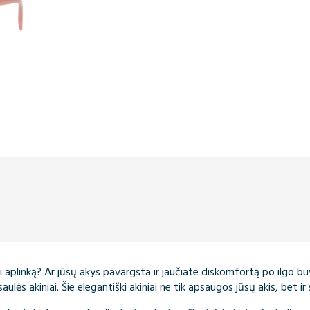
yti aplinką? Ar jūsų akys pavargsta ir jaučiate diskomfortą po ilgo 
aulės akiniai. Šie elegantiški akiniai ne tik apsaugos jūsų akis, bet i