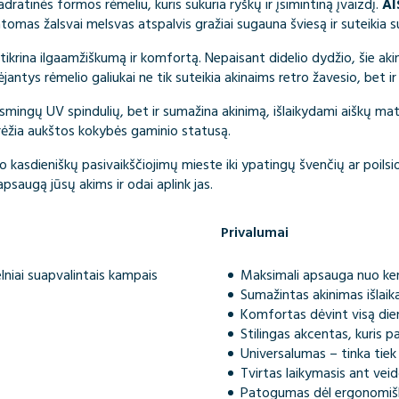
kvadratinės formos rėmeliu, kuris sukuria ryškų ir įsimintiną įvaizdį.
AI
atomas žalsvai melsvas atspalvis gražiai sugauna šviesą ir suteikia su
žtikrina ilgaamžiškumą ir komfortą. Nepaisant didelio dydžio, šie akin
antys rėmelio galiukai ne tik suteikia akinaims retro žavesio, bet ir
ksmingų UV spindulių, bet ir sumažina akinimą, išlaikydami aiškų m
rėžia aukštos kokybės gaminio statusą.
o kasdieniškų pasivaikščiojimų mieste iki ypatingų švenčių ar poilsio 
apsaugą jūsų akims ir odai aplink jas.
Privalumai
lniai suapvalintais kampais
Maksimali apsauga nuo ken
Sumažintas akinimas išla
Komfortas dėvint visą die
Stilingas akcentas, kuris p
Universalumas – tinka tie
Tvirtas laikymasis ant vei
Patogumas dėl ergonomiš