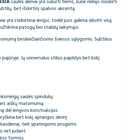
SSIA
saulės akiniai yra sukurti tiems, kurie nebijo išsiskirti
btilų, bet išskirtinį spalvos akcentą.
iai yra stebėtinai lengvi, todėl juos galima dėvėti visą
 užtikrina patogų bei stabilų laikymąsi.
atomumą besikeičiančiomis šviesos sąlygomis. Subtilios
pajūryje. Jų universalus stilius papildys bet kokį
ksmingų saulės spindulių
ikant aiškų matomumą
ną dėl lengvos konstrukcijos
aryškina bet kokį aprangos derinį
k kasdienai, tiek ypatingoms progoms
do net judant
kos formos