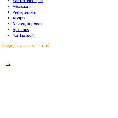
Kontaktiniai lęšiai
Aksesuarai
Prekių ženklai
Akcijos
Dovanų kuponas
Apie mus
Parduotuvės
Regėjimo patikrinimas
🔍