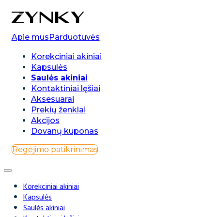
0
Apie mus
Parduotuvės
Korekciniai akiniai
Kapsulės
Saulės akiniai
Kontaktiniai lęšiai
Aksesuarai
Prekių ženklai
Akcijos
Dovanų kuponas
Regėjimo patikrinimas
Korekciniai akiniai
Kapsulės
Saulės akiniai