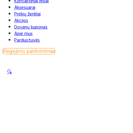
Kontaktiniai lęšiai
Aksesuarai
Prekių ženklai
Akcijos
Dovanų kuponas
Apie mus
Parduotuvės
Regėjimo patikrinimas
🔍