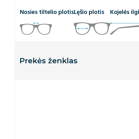
Nosies tiltelio plotis
Lęšio plotis
Kojelės ilg
Prekės ženklas