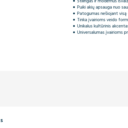
Stilingas ir modernus išva
Puiki akių apsauga nuo sau
Patogumas nešiojant visą 
Tinka įvairioms veido fo
Unikalus kultūrinis akcenta
Universalumas įvairioms 
is