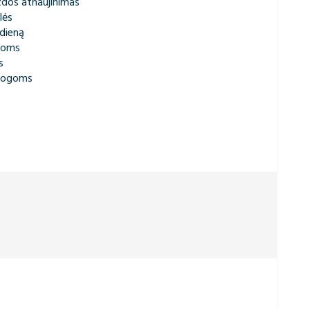
izdos atnaujinimas
lės
dieną
rmoms
s
progoms