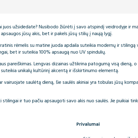
i juos užsidedate? Nusibodo žiūrėti į savo atspindį veidrodyje ir ma
k apsaugos jūsų akis, bet ir pakels jūsų stilių į naują lygį.
dratinis rėmelis su matine juoda apdaila suteikia modernų ir stilingą va
ingai, bet ir suteikia 100% apsaugą nuo UV spindulių.
iliaus pareiškimas. Lengvas dizainas užtikrina patogumą visą dieną, o
suteikia unikalų kultūrinį akcentą ir išskirtinumo elementą.
ar vairuojate saulėtą dieną, šie saulės akiniai yra tobulas jūsų kompa
ti stilingai ir tuo pačiu apsaugoti savo akis nuo saulės. Jie puikiai 
Privalumai