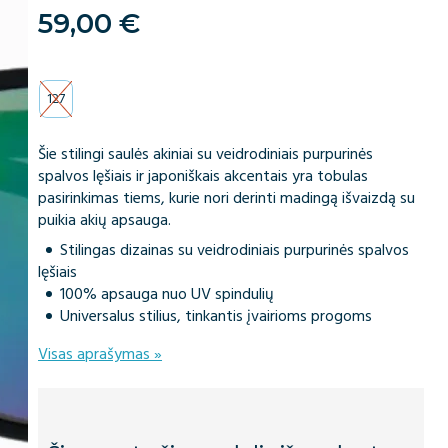
59,00
€
127
Šie stilingi saulės akiniai su veidrodiniais purpurinės
spalvos lęšiais ir japoniškais akcentais yra tobulas
pasirinkimas tiems, kurie nori derinti madingą išvaizdą su
puikia akių apsauga.
Stilingas dizainas su veidrodiniais purpurinės spalvos
lęšiais
100% apsauga nuo UV spindulių
Universalus stilius, tinkantis įvairioms progoms
Visas aprašymas »