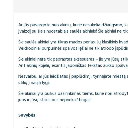
Ar jūs pavargote nuo akinių, kurie nesukelia džiaugsmo, ka
įvaizdį su šiais nuostabiais saulės akiniais! Šie akiniai ne ti
Šie saulės akiniai yra tikras mados perlas. Jų klasikinis kva
Veidrodiniai purpurinės spalvos lęšiai ne tik atrodo įspūd
Šie akiniai nėra tik paprastas aksesuaras – jie yra jūsų st
Ant akinių kojelių esantis japoniškas tekstas aukso spalva 
Nesvarbu, ar jūs leidžiatės į paplūdimį, tyrinėjate miestą 
stilių į naują lygį.
Šie akiniai yra puikus pasirinkimas tiems, kurie nori atrody
juos ir jūsų stilius bus nepriekaištingas!
Savybės