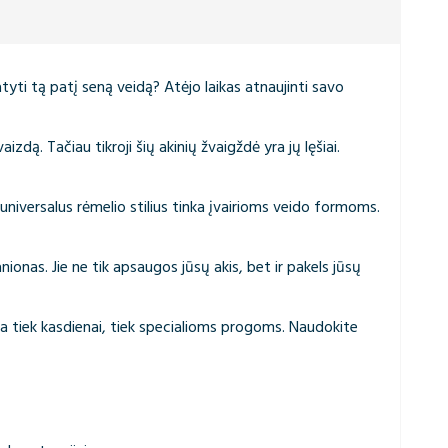
tyti tą patį seną veidą? Atėjo laikas atnaujinti savo
izdą. Tačiau tikroji šių akinių žvaigždė yra jų lęšiai.
 universalus rėmelio stilius tinka įvairioms veido formoms.
nionas. Jie ne tik apsaugos jūsų akis, bet ir pakels jūsų
tinka tiek kasdienai, tiek specialioms progoms. Naudokite