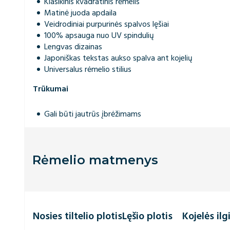
Klasikinis kvadratinis rėmelis
Matinė juoda apdaila
Veidrodiniai purpurinės spalvos lęšiai
100% apsauga nuo UV spindulių
Lengvas dizainas
Japoniškas tekstas aukso spalva ant kojelių
Universalus rėmelio stilius
Trūkumai
Gali būti jautrūs įbrėžimams
Rėmelio matmenys
Nosies tiltelio plotis
Lęšio plotis
Kojelės ilg