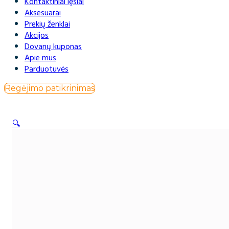
Kontaktiniai lęšiai
Aksesuarai
Prekių ženklai
Akcijos
Dovanų kuponas
Apie mus
Parduotuvės
Regėjimo patikrinimas
🔍