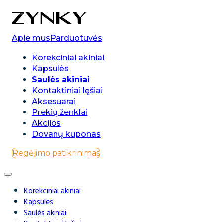
0
Apie mus
Parduotuvės
Korekciniai akiniai
Kapsulės
Saulės akiniai
Kontaktiniai lęšiai
Aksesuarai
Prekių ženklai
Akcijos
Dovanų kuponas
Regėjimo patikrinimas
Korekciniai akiniai
Kapsulės
Saulės akiniai