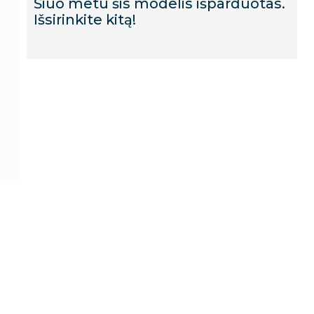
Šiuo metu šis modelis išparduotas.
Išsirinkite kitą!