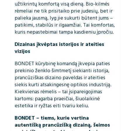
užtikrintų komfortą visą dieną. Bio-kilmės
rėmeliai ne tik prisitaiko prie judesių, bet ir
palieka jausmą, lyg jie sukurti būtent jums –
patikimi, stabilūs ir ilgaamžiai. Tai komfortas,
kuris nepastebimai tampa kasdieniu įpročiu.
Dizainas įkvėptas istorijos ir ateities
vizijos
BONDET kūrybinę komandą įkvepia paties
prekinio ženklo šimtmetį siekianti istorija,
prancūziškas dizaino paveldas ir ateities
siekis kurti atsakingesnę optikos industriją.
Kiekvienas rėmelis – tai įsipareigojimas
kartoms: pagarba praeičiai, šiuolaikinė
estetika ir ryžtas eiti tvariu keliu.
BONDET – tiems, kurie vertina
autentišką prancūzišką dizainą, šeimos