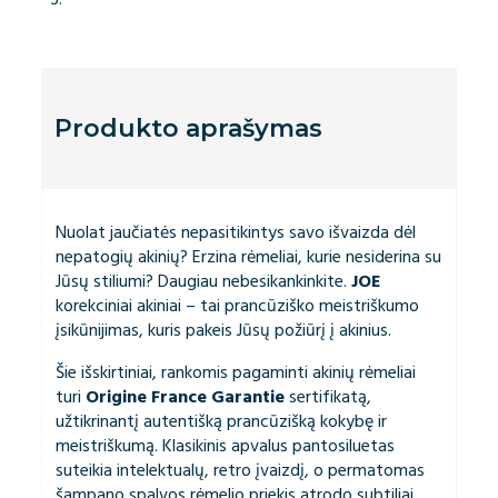
Produkto aprašymas
Nuolat jaučiatės nepasitikintys savo išvaizda dėl
nepatogių akinių? Erzina rėmeliai, kurie nesiderina su
Jūsų stiliumi? Daugiau nebesikankinkite.
JOE
korekciniai akiniai – tai prancūziško meistriškumo
įsikūnijimas, kuris pakeis Jūsų požiūrį į akinius.
Šie išskirtiniai, rankomis pagaminti akinių rėmeliai
turi
Origine France Garantie
sertifikatą,
užtikrinantį autentišką prancūzišką kokybę ir
meistriškumą. Klasikinis apvalus pantosiluetas
suteikia intelektualų, retro įvaizdį, o permatomas
šampano spalvos rėmelio priekis atrodo subtiliai