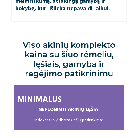
meistriškumą, atsakingą gamybą ir
kokybę, kuri išlieka nepavaldi laikui.
Viso akinių komplekto
kaina su šiuo rėmeliu,
lęšiais, gamyba ir
regėjimo patikrinimu
MINIMALUS
NEPLONINTI AKINIŲ LĘŠIAI
indeksas 1.5 / ribotas lęšių pasirinkimas