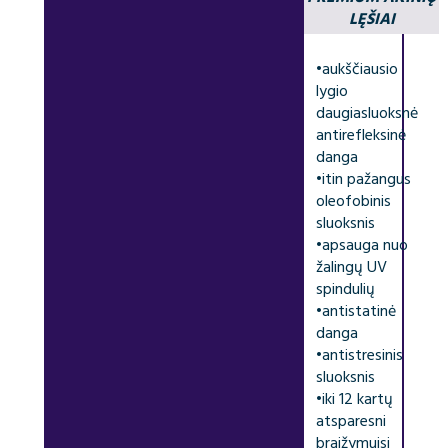
LĘŠIAI
•
aukščiausio
lygio
daugiasluoksnė
antirefleksinė
danga
•
itin pažangus
oleofobinis
sluoksnis
•
apsauga nuo
žalingų UV
spindulių
•
antistatinė
danga
•
antistresinis
sluoksnis
•
iki 12 kartų
atsparesni
braižymuisi