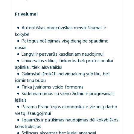
Privalumai
Autentiškas prancūziškas meistriškumas ir
kokybė
Patogus nešiojimas visą dieną be spaudimo
nosiai
Lengvi ir patvarūs kasdieniam naudojimui
Universalus stilius, tinkantis tiek profesionaliai
aplinkai, tiek laisvalaikiui
Galimybė išreikšti individualumą subtiliu, bet
įsimintinu būdu
Tinka įvairioms veido formoms
Suderinamumas su vieno židinio ir progresiniais
lęšiais
Parama Prancūzijos ekonomikai ir vietinių darbo
vietų išsaugojimui
Ilgaamžis ir patikimas naudojimas dėl kokybiškos
konstrukcijos
Stilingas akcentas bet kuriai aprangai