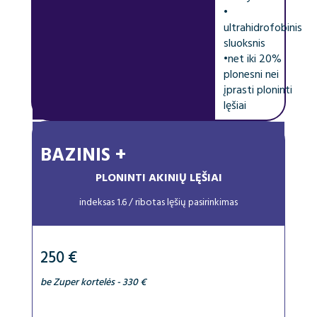
•
ultrahidrofobinis
sluoksnis
•
net iki 20%
plonesni nei
įprasti ploninti
lęšiai
BAZINIS +
PLONINTI AKINIŲ LĘŠIAI
indeksas 1.6 / ribotas lęšių pasirinkimas
250 €
be Zuper kortelės - 330 €