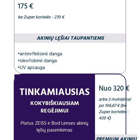
175 €
be Zuper kortelės - 270 €
AKINIŲ LĘŠIAI TAUPANTIEMS
•
antirefleksinė danga
•
oleofobinė danga
•
UV apsauga
Nuo 320 €
TINKAMIAUSIAS
arba 3 mokėjimai
KOKYBIŠKIAUSIAM
po 106,67 € (be
REGĖJIMUI
Zuper kortelės -
430 €)
Platus ZEISS ir Bod Lenses akinių
lęšių pasirinkimas
PREMIUM AKINIŲ