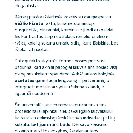
elegantiškas.
Rėmelį puošia išskirtinės kojelės su daugiaspalviu
vėžlio kiauto
raštu, kuriame dominuoja
burgundiški, gintariniai, kreminiai ir juodi atspalviai.
Šis kontrastas tarp neutralaus rėmelio priekio ir
ryškių kojelių sukuria unikalų stilių, kuris išsiskiria, bet
išlieka rafinuotas.
Patogi rakto skylutės formos nosies pertvara
užtikrina, kad akiniai patogiai laikysis ant nosies visą
dieną nesukeliant spaudimo. Aukščiausios kokybės
acetatas
garantuoja lengvumą ir patvarumą, o
integruoti metaliniai vyriai užtikrina sklandų ir
ilgaamžį naudojimą.
Šie universalūs unisex rėmeliai puikiai tinka tiek
profesionaliai aplinkai, tiek savaitgalio laisvalaikiui.
Jie suteikia galimybę išreikšti savo individualų stilių
subtiliu, bet įsimintinu būdu. Dėl savo klasikinio
dizaino ir aukštos kokybės, šie akiniai taps