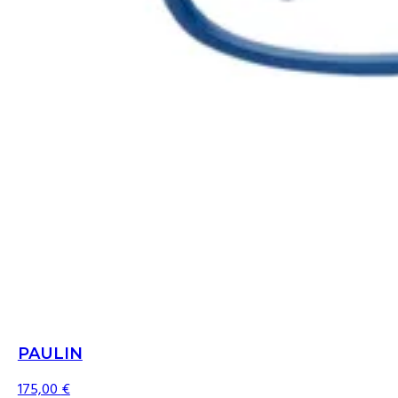
PAULIN
175,00
€