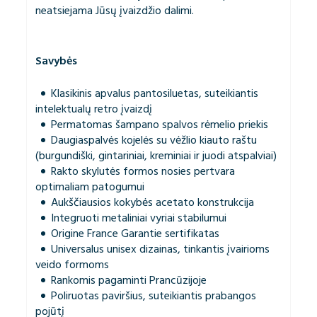
neatsiejama Jūsų įvaizdžio dalimi.
Savybės
Klasikinis apvalus pantosiluetas, suteikiantis
intelektualų retro įvaizdį
Permatomas šampano spalvos rėmelio priekis
Daugiaspalvės kojelės su vėžlio kiauto raštu
(burgundiški, gintariniai, kreminiai ir juodi atspalviai)
Rakto skylutės formos nosies pertvara
optimaliam patogumui
Aukščiausios kokybės acetato konstrukcija
Integruoti metaliniai vyriai stabilumui
Origine France Garantie sertifikatas
Universalus unisex dizainas, tinkantis įvairioms
veido formoms
Rankomis pagaminti Prancūzijoje
Poliruotas paviršius, suteikiantis prabangos
pojūtį