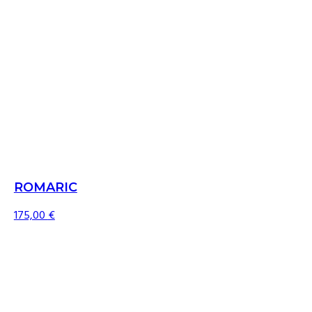
ROMARIC
175,00
€