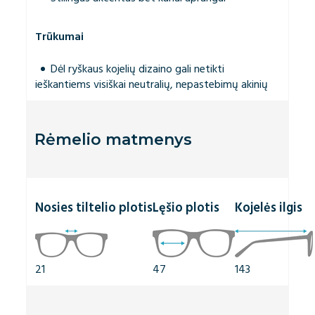
Trūkumai
Dėl ryškaus kojelių dizaino gali netikti
ieškantiems visiškai neutralių, nepastebimų akinių
Rėmelio matmenys
Nosies tiltelio plotis
Lęšio plotis
Kojelės ilgis
21
47
143