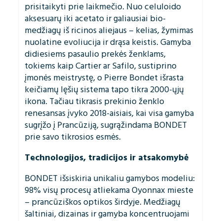
prisitaikyti prie laikmečio. Nuo celuloido
aksesuarų iki acetato ir galiausiai bio-
medžiagų iš ricinos aliejaus – kelias, žymimas
nuolatine evoliucija ir drąsa keistis. Gamyba
didiesiems pasaulio prekės ženklams,
tokiems kaip Cartier ar Safilo, sustiprino
įmonės meistrystę, o Pierre Bondet išrasta
keičiamų lęšių sistema tapo tikra 2000-ųjų
ikona. Tačiau tikrasis prekinio ženklo
renesansas įvyko 2018-aisiais, kai visa gamyba
sugrįžo į Prancūziją, sugrąžindama BONDET
prie savo tikrosios esmės.
Technologijos, tradicijos ir atsakomybė
BONDET išsiskiria unikaliu gamybos modeliu:
98% visų procesų atliekama Oyonnax mieste
– prancūziškos optikos širdyje. Medžiagų
šaltiniai, dizainas ir gamyba koncentruojami