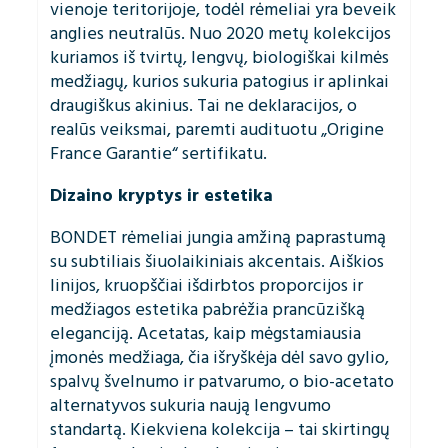
vienoje teritorijoje, todėl rėmeliai yra beveik
anglies neutralūs. Nuo 2020 metų kolekcijos
kuriamos iš tvirtų, lengvų, biologiškai kilmės
medžiagų, kurios sukuria patogius ir aplinkai
draugiškus akinius. Tai ne deklaracijos, o
realūs veiksmai, paremti audituotu „Origine
France Garantie“ sertifikatu.
Dizaino kryptys ir estetika
BONDET rėmeliai jungia amžiną paprastumą
su subtiliais šiuolaikiniais akcentais. Aiškios
linijos, kruopščiai išdirbtos proporcijos ir
medžiagos estetika pabrėžia prancūzišką
eleganciją. Acetatas, kaip mėgstamiausia
įmonės medžiaga, čia išryškėja dėl savo gylio,
spalvų švelnumo ir patvarumo, o bio-acetato
alternatyvos sukuria naują lengvumo
standartą. Kiekviena kolekcija – tai skirtingų