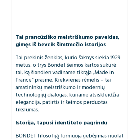
Tai prancūziško meistriškumo paveldas,
gimęs iš beveik šimtmečio istorijos
Tai prekinis ženklas, kurio šaknys siekia 1929
metus, o trys Bondet šeimos kartos sukūrė
tai, ką šiandien vadiname tikrąja „Made in
France“ prasme. Kiekvienas rėmelis – tai
amatininkų meistriškumo ir modernių
technologijų dialogas, kuriame atsiskleidžia
elegancija, patirtis ir šeimos perduotas
tikslumas.
Istorija, tapusi identiteto pagrindu
BONDET filosofiją formuoja gebėjimas nuolat