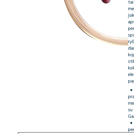
ta
me
įsi
ap
pe
spa
ry
da
koj
sti
ko
el
pa
pr
me
su
Gar
pe