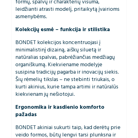
formų, spalvų ir charakterių visuma,
leidžianti atrasti modelį, pritaikytą įvairioms
asmenybėms.
Kolekcijų esmė – funkcija ir stilistika
BONDET kolekcijos koncentruojasi į
minimalistinį dizainą, aiškų siluetą ir
natūralias spalvas, pabrėžiančias medžiagų
organiškumą. Kiekviename modelyje
susipina tradicijų pagarba ir inovacijų siekis.
Šių rėmelių tikslas – ne stebinti triukais, o
kurti akinius, kurie tampa artimi ir natūralūs
kiekvienam jų nešiotojui.
Ergonomika ir kasdienio komforto
pažadas
BONDET akiniai sukurti taip, kad derėtų prie
veido formos, būtų lengvi tarsi plunksna ir