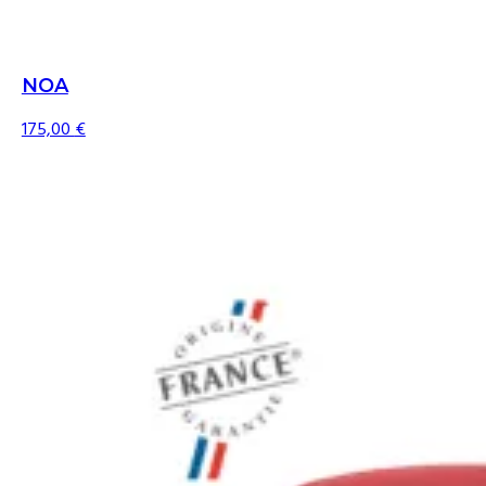
NOA
175,00
€