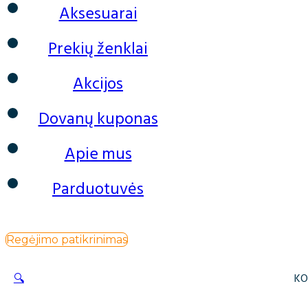
Aksesuarai
Prekių ženklai
Akcijos
Dovanų kuponas
Apie mus
Parduotuvės
Regėjimo patikrinimas
🔍
KO