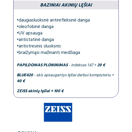
BAZINIAI AKINIŲ LĘŠIAI
•
daugiasluoksnė antirefleksinė danga
•
oleofobinė danga
•
UV apsauga
•
antistatinė danga
•
antistresinis sluoksnis
•
braižymąsi mažinanti medžiaga
PAPILDOMAS PLONINIMAS
- indeksas 1.67 +
20 €
BLUE420
- akis apsaugantys lęšiai darbui kompiuteriu +
40 €
ZEISS akinių lęšiai + 100 €