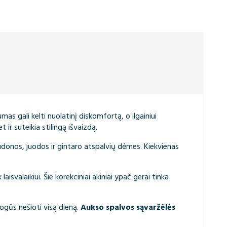
as gali kelti nuolatinį diskomfortą, o ilgainiui
t ir suteikia stilingą išvaizdą.
audonos, juodos ir gintaro atspalvių dėmes. Kiekvienas
aisvalaikiui. Šie korekciniai akiniai ypač gerai tinka
togūs nešioti visą dieną.
Aukso spalvos sąvaržėlės