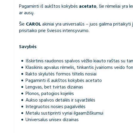
Pagaminti iš aukštos kokybės
acetato
, šie rėmeliai yra 
ar ausų.
Šie
CAROL
akiniai yra universalūs – juos galima pritaikyti
prisitaiko prie šviesos intensyvumo.
Savybės
Išskirtinis raudonos spalvos vėžlio kiauto raštas su 
Klasikinis apvalus rėmelis, tinkantis įvairioms veido f
Rakto skylutės formos tiltelis nosiai
Pagaminti iš aukštos kokybės acetato
Lengvas, bet tvirtas dizainas
Plonos, patogios kojelės
Aukso spalvos detalės ir sąvaržėlės
Integruotos nosies pagalvėlės
Metalu sustiprinti vyriai ilgaamžiškumui
Universalus unisex dizainas