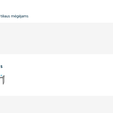
stiliaus mėgėjams
is