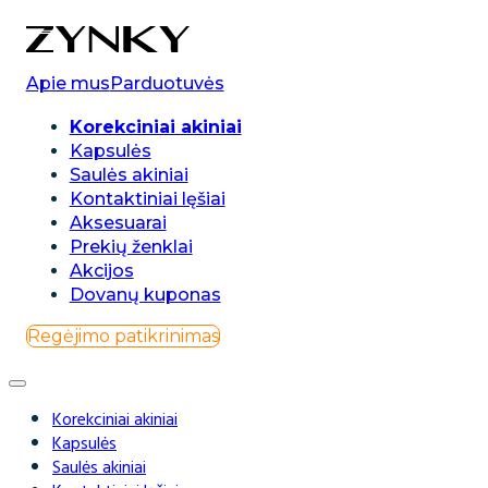
0
Apie mus
Parduotuvės
Korekciniai akiniai
Kapsulės
Saulės akiniai
Kontaktiniai lęšiai
Aksesuarai
Prekių ženklai
Akcijos
Dovanų kuponas
Regėjimo patikrinimas
Korekciniai akiniai
Kapsulės
Saulės akiniai