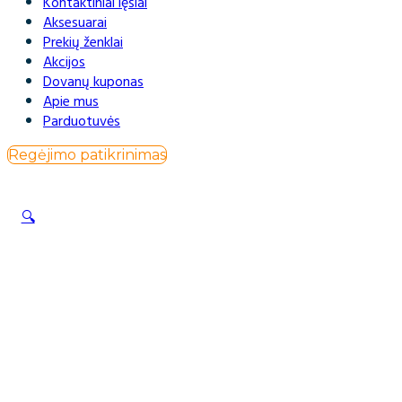
Kontaktiniai lęšiai
Aksesuarai
Prekių ženklai
Akcijos
Dovanų kuponas
Apie mus
Parduotuvės
Regėjimo patikrinimas
🔍