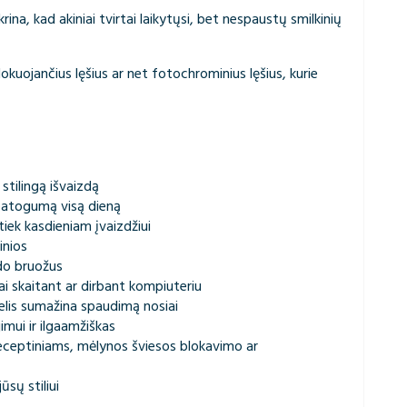
krina, kad akiniai tvirtai laikytųsi, bet nespaustų smilkinių
lokuojančius lęšius ar net fotochrominius lęšius, kurie
 stilingą išvaizdą
 patogumą visą dieną
tiek kasdieniam įvaizdžiui
inios
do bruožus
ai skaitant ar dirbant kompiuteriu
elis sumažina spaudimą nosiai
mui ir ilgaamžiškas
receptiniams, mėlynos šviesos blokavimo ar
ūsų stiliui