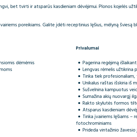
lengvi, bet tvirti ir atsparūs kasdieniam dėvėjimui. Plonos kojelės užti
 įvairiems poreikiams. Galite įdėti receptinius lęšius, mėlyną šviesą b
Privalumai
tamsiomis dėmėmis
Pagerina regėjimą išlaikant
ormoms
Lengvas rėmelis užtikrina
Tinka tiek profesionaliam, 
Unikalus raštas išskiria iš m
Sušvelnina kampuotus vei
Sumažina akių nuovargį ilg
Rakto skylutės formos tilt
Atsparus kasdieniam dėvėji
Tinka įvairiems lęšiams – 
fotochrominiams
Prideda vintažinio žavesio j