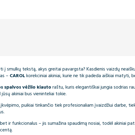
ti į smulkų tekstą, akys greitai pavargsta? Kasdienis vaizdų neaiškum
mas –
CAROL
korekciniai akiniai, kurie ne tik padeda aiškiai matyti, be
s spalvos vėžlio kiauto
raštu, kuris elegantiškai jungia sodrias r
ūsų akiniai bus vieninteliai tokie.
įkvėpimo, puikiai tinkančio tiek profesionaliam įvaizdžiui darbe, tiek l
us.
, bet ir funkcionalus – jis sumažina spaudimą nosiai, todėl akiniai pa
kcentą.