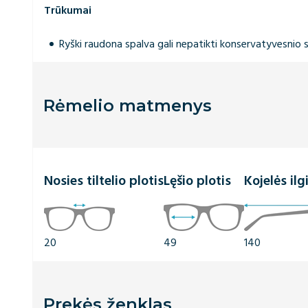
Trūkumai
Ryški raudona spalva gali nepatikti konservatyvesnio 
Rėmelio matmenys
Nosies tiltelio plotis
Lęšio plotis
Kojelės ilg
20
49
140
Prekės ženklas