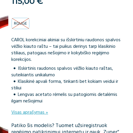
115,00
€
ROUGE
CAROL korekciniai akiniai su išskirtiniu raudonos spalvos
vėžlio kiauto raštu – tai puikus derinys tarp klasikinio
stiliaus, patogaus nešiojimo ir kokybiško regėjimo
korekcijos.
Išskirtinis raudonos spalvos vėžlio kiauto raštas,
suteikiantis unikalumo
Klasikinė apvali forma, tinkanti bet kokiam veidui ir
stiliui
Lengvas acetato rėmelis su patogiomis detalėmis
ilgam nešiojimui
Visas aprašymas »
Patiko šis modelis? Tuomet užsiregistruok
regėjimo patikrinimui internetu ir gauk „Zuper“