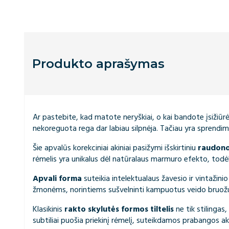
Produkto aprašymas
Ar pastebite, kad matote neryškiai, o kai bandote įsižiūrė
nekoreguota rega dar labiau silpnėja. Tačiau yra sprendi
Šie apvalūs korekciniai akiniai pasižymi išskirtiniu
raudono
rėmelis yra unikalus dėl natūralaus marmuro efekto, todėl j
Apvali forma
suteikia intelektualaus žavesio ir vintažinio 
žmonėms, norintiems sušvelninti kampuotus veido bruož
Klasikinis
rakto skylutės formos tiltelis
ne tik stilingas
subtiliai puošia priekinį rėmelį, suteikdamos prabangos a