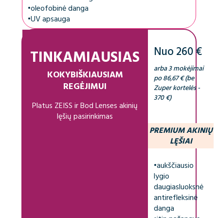
•
oleofobinė danga
•
UV apsauga
Nuo 260 €
TINKAMIAUSIAS
arba 3 mokėjimai
KOKYBIŠKIAUSIAM
po 86,67 € (be
REGĖJIMUI
Zuper kortelės -
370 €)
Platus ZEISS ir Bod Lenses akinių
lęšių pasirinkimas
PREMIUM AKINIŲ
LĘŠIAI
•
aukščiausio
lygio
daugiasluoksnė
antirefleksinė
danga