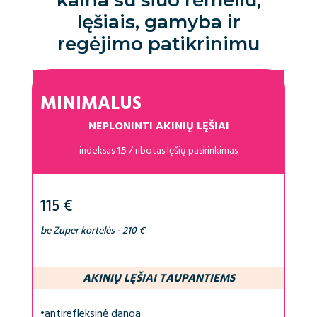
lęšiais, gamyba ir
regėjimo patikrinimu
MINIMALUS
NEPLONINTI AKINIŲ LĘŠIAI
indeksas 1.5 / ribotas lęšių pasirinkimas
115 €
be Zuper kortelės - 210 €
AKINIŲ LĘŠIAI TAUPANTIEMS
•
antirefleksinė danga