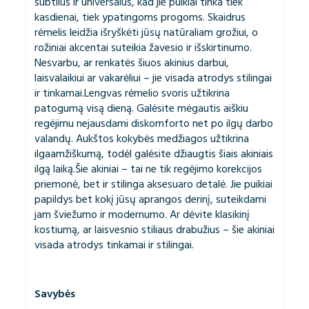
subtilus ir universalus, kad jie puikiai tinka tiek
kasdienai, tiek ypatingoms progoms. Skaidrus
rėmelis leidžia išryškėti jūsų natūraliam grožiui, o
rožiniai akcentai suteikia žavesio ir išskirtinumo.
Nesvarbu, ar renkatės šiuos akinius darbui,
laisvalaikiui ar vakarėliui – jie visada atrodys stilingai
ir tinkamai.Lengvas rėmelio svoris užtikrina
patogumą visą dieną. Galėsite mėgautis aiškiu
regėjimu nejausdami diskomforto net po ilgų darbo
valandų. Aukštos kokybės medžiagos užtikrina
ilgaamžiškumą, todėl galėsite džiaugtis šiais akiniais
ilgą laiką.Šie akiniai – tai ne tik regėjimo korekcijos
priemonė, bet ir stilinga aksesuaro detalė. Jie puikiai
papildys bet kokį jūsų aprangos derinį, suteikdami
jam šviežumo ir modernumo. Ar dėvite klasikinį
kostiumą, ar laisvesnio stiliaus drabužius – šie akiniai
visada atrodys tinkamai ir stilingai.
Savybės