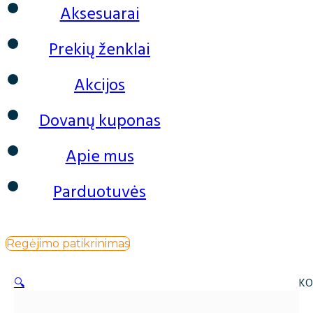
Aksesuarai
Prekių ženklai
Akcijos
Dovanų kuponas
Apie mus
Parduotuvės
Regėjimo patikrinimas
🔍
KO