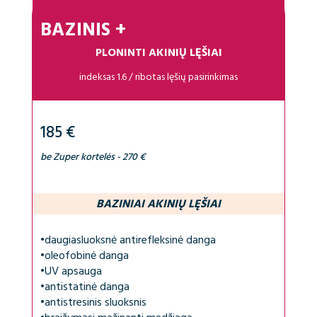
BAZINIS +
PLONINTI AKINIŲ LĘŠIAI
indeksas 1.6 / ribotas lęšių pasirinkimas
185 €
be Zuper kortelės - 270 €
BAZINIAI AKINIŲ LĘŠIAI
•
daugiasluoksnė antirefleksinė danga
•
oleofobinė danga
•
UV apsauga
•
antistatinė danga
•
antistresinis sluoksnis