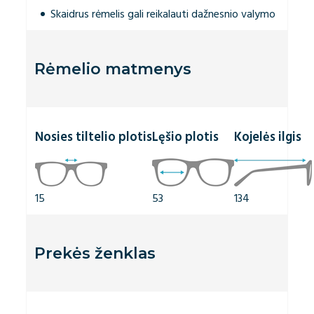
Skaidrus rėmelis gali reikalauti dažnesnio valymo
Rėmelio matmenys
Nosies tiltelio plotis
Lęšio plotis
Kojelės ilgis
15
53
134
Prekės ženklas