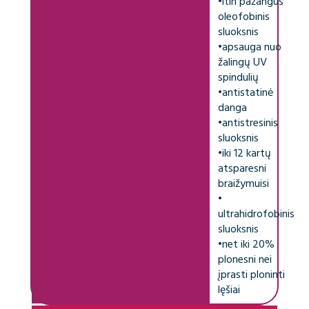
•
itin pažangus
oleofobinis
sluoksnis
•
apsauga nuo
žalingų UV
spindulių
•
antistatinė
danga
•
antistresinis
sluoksnis
•
iki 12 kartų
atsparesni
braižymuisi
•
ultrahidrofobinis
sluoksnis
•
net iki 20%
plonesni nei
įprasti ploninti
lęšiai