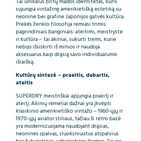
Tai unikalus britų mados identitetas, kuris
sujungia vintažinę amerikietišką estetiką su
neonine bei grafine Japonijos gatvės kultūra.
Prekės ženklo filosofija remiasi trimis
pagrindiniais banginiais: ateitimi, meistryste
ir kultūra – tai akiniai, sukurti tiems, kurie
nebijo išsiskirti iš minios ir naudoja
aksesuarus kaip drąsią savo individualumo
išraišką.
Kultūrų sintezė – praeitis, dabartis,
ateitis
SUPERDRY meistriškai apjungia praeitį ir
ateitį. Akinių rėmeliai dažnai yra įkvėpti
klasikinio amerikietiško vintažo – 1960-ųjų ir
1970-ųjų aviator stiliaus, tačiau ši retro bazė
yra modernizuojama naudojant drąsias,
neonines spalvas, sluoksniuotus atspalvius