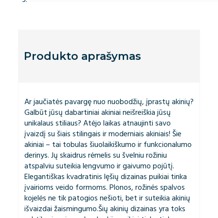
Produkto aprašymas
Ar jaučiatės pavargę nuo nuobodžių, įprastų akinių?
Galbūt jūsų dabartiniai akiniai neišreiškia jūsų
unikalaus stiliaus? Atėjo laikas atnaujinti savo
įvaizdį su šiais stilingais ir moderniais akiniais! Šie
akiniai – tai tobulas šiuolaikiškumo ir funkcionalumo
derinys. Jų skaidrus rėmelis su švelniu rožiniu
atspalviu suteikia lengvumo ir gaivumo pojūtį.
Elegantiškas kvadratinis lęšių dizainas puikiai tinka
įvairioms veido formoms. Plonos, rožinės spalvos
kojelės ne tik patogios nešioti, bet ir suteikia akinių
išvaizdai žaismingumo.Šių akinių dizainas yra toks