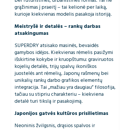
bei futuristines, urbanistines formas. Tai ne
grąžinimas į praeitį – tai kelionė per laiką,
kurioje kiekvienas modelis pasakoja istoriją.
Meistryšė ir detalės – rankų darbas
atsakingumas
SUPERDRY atsisako masinės, bevaidės
gamybos idėjos. Kiekvienas rėmelis pasižymi
išskirtine kokybe ir kruopštumu: graviruotos
kojelių detalės, trijų spalvų ikoniškos
juostelės ant rėmelių, Japonų rašmenų bei
unikalių rankų darbo grafikos elementų
integracija. Tai „mažiau yra daugiau” filosofija,
tačiau su stipriu charakteriu – kiekviena
detalė turi tikslą ir pasakojimą.
Japonijos gatvės kultūros prisilietimas
Neoninis žvilgsnis, drąsios spalvos ir