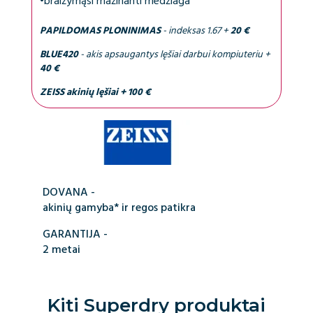
•
braižymąsi mažinanti medžiaga
PAPILDOMAS PLONINIMAS
- indeksas 1.67 +
20 €
BLUE420
- akis apsaugantys lęšiai darbui kompiuteriu +
40 €
ZEISS akinių lęšiai + 100 €
DOVANA -
akinių gamyba* ir regos patikra
GARANTIJA -
2 metai
Kiti
Superdry
produktai