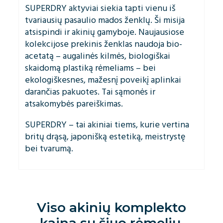
SUPERDRY aktyviai siekia tapti vienu iš
tvariausių pasaulio mados ženklų. Ši misija
atsispindi ir akinių gamyboje. Naujausiose
kolekcijose prekinis ženklas naudoja bio-
acetatą – augalinės kilmės, biologiškai
skaidomą plastiką rėmeliams – bei
ekologiškesnes, mažesnį poveikį aplinkai
darančias pakuotes. Tai sąmonės ir
atsakomybės pareiškimas.
SUPERDRY – tai akiniai tiems, kurie vertina
britų drąsą, japonišką estetiką, meistrystę
bei tvarumą.
Viso akinių komplekto
kaina su šiuo rėmeliu,