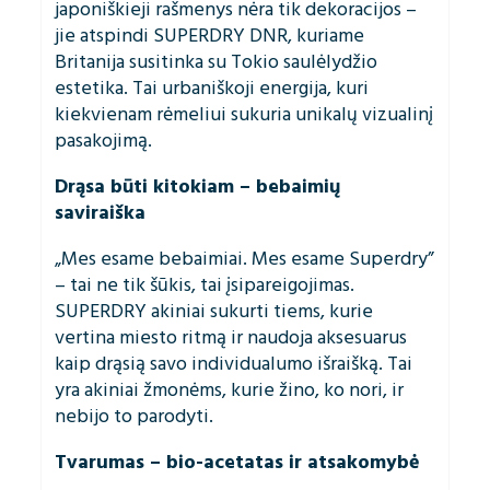
japoniškieji rašmenys nėra tik dekoracijos –
jie atspindi SUPERDRY DNR, kuriame
Britanija susitinka su Tokio saulėlydžio
estetika. Tai urbaniškoji energija, kuri
kiekvienam rėmeliui sukuria unikalų vizualinį
pasakojimą.
Drąsa būti kitokiam – bebaimių
saviraiška
„Mes esame bebaimiai. Mes esame Superdry”
– tai ne tik šūkis, tai įsipareigojimas.
SUPERDRY akiniai sukurti tiems, kurie
vertina miesto ritmą ir naudoja aksesuarus
kaip drąsią savo individualumo išraišką. Tai
yra akiniai žmonėms, kurie žino, ko nori, ir
nebijo to parodyti.
Tvarumas – bio-acetatas ir atsakomybė