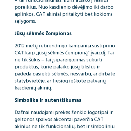
– tai funkcionalumas, kuris atsako į realius
poreikius. Nuo kasdienio dėvėjimo iki darbo
aplinkos, CAT akiniai pritaikyti bet kokioms
sąlygoms.
Jūsų sėkmės čempionas
2012 metų rebrendingo kampanija sustiprino
CAT kaip „jūsų sėkmės čempioną” įvaizdį. Tai
ne tik šūkis – tai įsipareigojimas sukurti
produktus, kurie palaiko jūsų tikslus ir
padeda pasiekti sėkmės, nesvarbu, ar dirbate
statybvietėje, ar tiesiog ieškote patvarių
kasdienių akinių.
Simbolika ir autentiškumas
Dažnai naudojami prekės ženklo logotipai ir
geltonos spalvos akcentai paverčia CAT
akinius ne tik funkcionaliu, bet ir simboliniu