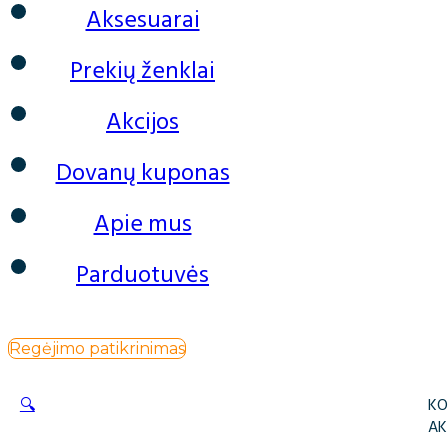
Aksesuarai
Prekių ženklai
Akcijos
Dovanų kuponas
Apie mus
Parduotuvės
Regėjimo patikrinimas
🔍
KO
AK