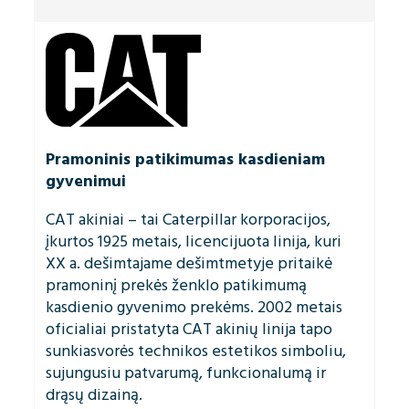
Pramoninis patikimumas kasdieniam
gyvenimui
CAT akiniai – tai Caterpillar korporacijos,
įkurtos 1925 metais, licencijuota linija, kuri
XX a. dešimtajame dešimtmetyje pritaikė
pramoninį prekės ženklo patikimumą
kasdienio gyvenimo prekėms. 2002 metais
oficialiai pristatyta CAT akinių linija tapo
sunkiasvorės technikos estetikos simboliu,
sujungusiu patvarumą, funkcionalumą ir
drąsų dizainą.