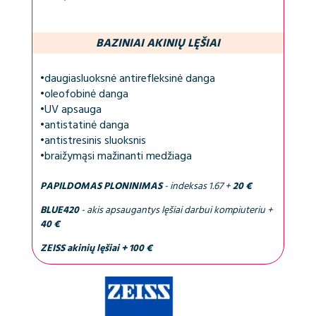
BAZINIAI AKINIŲ LĘŠIAI
•
daugiasluoksnė antirefleksinė danga
•
oleofobinė danga
•
UV apsauga
•
antistatinė danga
•
antistresinis sluoksnis
•
braižymąsi mažinanti medžiaga
PAPILDOMAS PLONINIMAS
- indeksas 1.67 +
20 €
BLUE420
- akis apsaugantys lęšiai darbui kompiuteriu +
40 €
ZEISS akinių lęšiai + 100 €