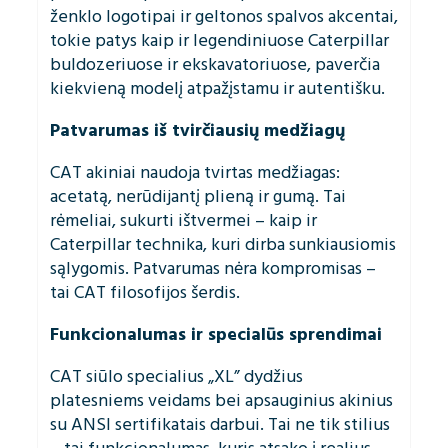
ženklo logotipai ir geltonos spalvos akcentai,
tokie patys kaip ir legendiniuose Caterpillar
buldozeriuose ir ekskavatoriuose, paverčia
kiekvieną modelį atpažįstamu ir autentišku.
Patvarumas iš tvirčiausių medžiagų
CAT akiniai naudoja tvirtas medžiagas:
acetatą, nerūdijantį plieną ir gumą. Tai
rėmeliai, sukurti ištvermei – kaip ir
Caterpillar technika, kuri dirba sunkiausiomis
sąlygomis. Patvarumas nėra kompromisas –
tai CAT filosofijos šerdis.
Funkcionalumas ir specialūs sprendimai
CAT siūlo specialius „XL” dydžius
platesniems veidams bei apsauginius akinius
su ANSI sertifikatais darbui. Tai ne tik stilius