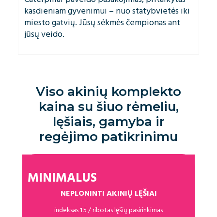
kasdieniam gyvenimui – nuo statybvietės iki
miesto gatvių. Jūsų sėkmės čempionas ant
jūsų veido.
Viso akinių komplekto
kaina su šiuo rėmeliu,
lęšiais, gamyba ir
regėjimo patikrinimu
MINIMALUS
NEPLONINTI AKINIŲ LĘŠIAI
indeksas 1.5 / ribotas lęšių pasirinkimas