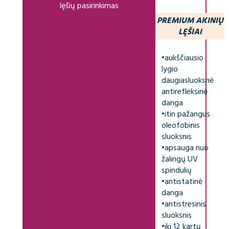
lęšių pasirinkimas
PREMIUM AKINIŲ
LĘŠIAI
•
aukščiausio
lygio
daugiasluoksnė
antirefleksinė
danga
•
itin pažangus
oleofobinis
sluoksnis
•
apsauga nuo
žalingų UV
spindulių
•
antistatinė
danga
•
antistresinis
sluoksnis
•
iki 12 kartų