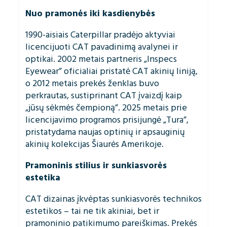
Nuo pramonės iki kasdienybės
1990-aisiais Caterpillar pradėjo aktyviai
licencijuoti CAT pavadinimą avalynei ir
optikai. 2002 metais partneris „Inspecs
Eyewear” oficialiai pristatė CAT akinių liniją,
o 2012 metais prekės ženklas buvo
perkrautas, sustiprinant CAT įvaizdį kaip
„jūsų sėkmės čempioną”. 2025 metais prie
licencijavimo programos prisijungė „Tura”,
pristatydama naujas optinių ir apsauginių
akinių kolekcijas Šiaurės Amerikoje.
Pramoninis stilius ir sunkiasvorės
estetika
CAT dizainas įkvėptas sunkiasvorės technikos
estetikos – tai ne tik akiniai, bet ir
pramoninio patikimumo pareiškimas. Prekės