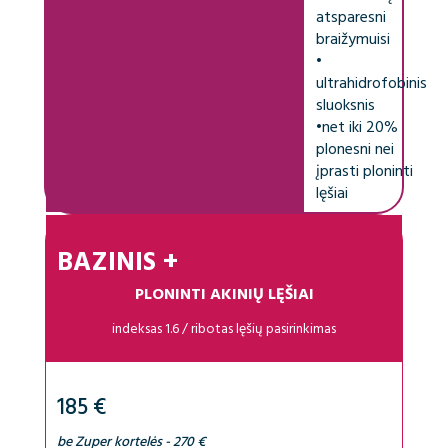
atsparesni
braižymuisi
•
ultrahidrofobinis
sluoksnis
•
net iki 20%
plonesni nei
įprasti ploninti
lęšiai
BAZINIS +
PLONINTI AKINIŲ LĘŠIAI
indeksas 1.6 / ribotas lęšių pasirinkimas
185 €
be Zuper kortelės - 270 €