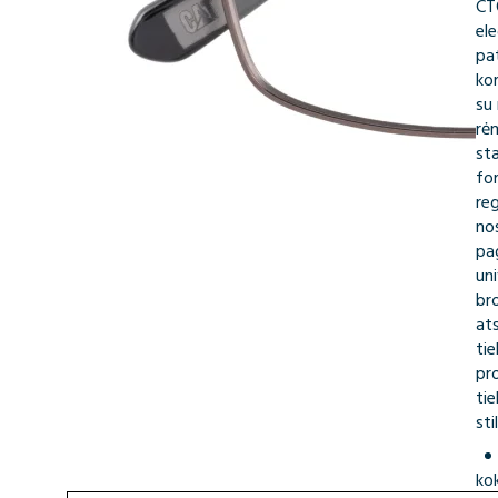
CT
ele
pa
kor
su
rėm
st
fo
re
no
pag
uni
br
ats
tie
pr
ti
stil
ko