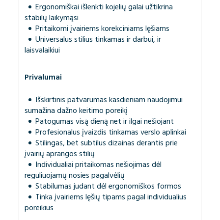
Ergonomiškai išlenkti kojelių galai užtikrina
stabilų laikymąsi
Pritaikomi įvairiems korekciniams lęšiams
Universalus stilius tinkamas ir darbui, ir
laisvalaikiui
Privalumai
Išskirtinis patvarumas kasdieniam naudojimui
sumažina dažno keitimo poreikį
Patogumas visą dieną net ir ilgai nešiojant
Profesionalus įvaizdis tinkamas verslo aplinkai
Stilingas, bet subtilus dizainas derantis prie
įvairių aprangos stilių
Individualiai pritaikomas nešiojimas dėl
reguliuojamų nosies pagalvėlių
Stabilumas judant dėl ergonomiškos formos
Tinka įvairiems lęšių tipams pagal individualius
poreikius