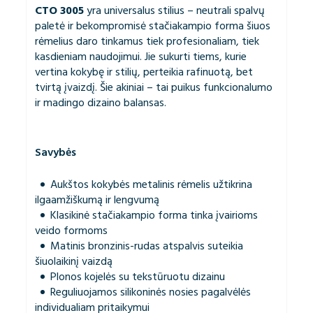
CTO 3005
yra universalus stilius – neutrali spalvų
paletė ir bekompromisė stačiakampio forma šiuos
rėmelius daro tinkamus tiek profesionaliam, tiek
kasdieniam naudojimui. Jie sukurti tiems, kurie
vertina kokybę ir stilių, perteikia rafinuotą, bet
tvirtą įvaizdį. Šie akiniai – tai puikus funkcionalumo
ir madingo dizaino balansas.
Savybės
Aukštos kokybės metalinis rėmelis užtikrina
ilgaamžiškumą ir lengvumą
Klasikinė stačiakampio forma tinka įvairioms
veido formoms
Matinis bronzinis-rudas atspalvis suteikia
šiuolaikinį vaizdą
Plonos kojelės su tekstūruotu dizainu
Reguliuojamos silikoninės nosies pagalvėlės
individualiam pritaikymui