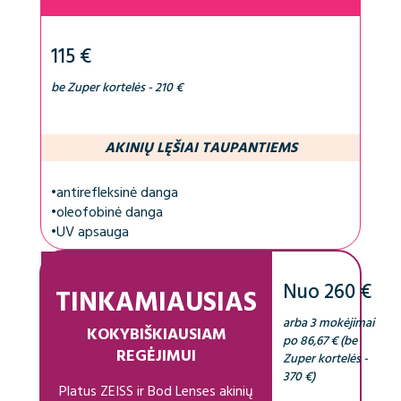
115 €
be Zuper kortelės - 210 €
AKINIŲ LĘŠIAI TAUPANTIEMS
•
antirefleksinė danga
•
oleofobinė danga
•
UV apsauga
Nuo 260 €
TINKAMIAUSIAS
arba 3 mokėjimai
KOKYBIŠKIAUSIAM
po 86,67 € (be
REGĖJIMUI
Zuper kortelės -
370 €)
Platus ZEISS ir Bod Lenses akinių