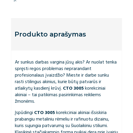
Produkto aprašymas
Ar sunkus darbas vargina jūsų akis? Ar nuolat tenka
spręsti regos problemas neprarandant
profesionalaus įvaizdžio? Mieste ir darbe sunku
rasti stilingus akinius, kurie būtų patvarūs ir
atlaikytų kasdienį krūvį.
CTO 3005
korekciniai
akiniai – tai patikimas pasirinkimas reikliems
žmonėms.
Įspūdingi
CTO 3005
korekciniai akiniai išsiskiria
prabangiu metaliniu rėmeliu ir rafinuotu dizainu,
kuris sujungia patvarumą su šiuolaikiniu stiliumi.
Klasikinė stačiakampio forma puikiai dera prie įvairių