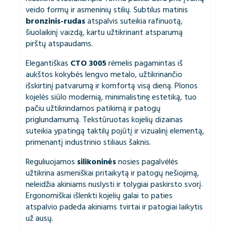
veido formų ir asmeninių stilių. Subtilus matinis
bronzinis-rudas
atspalvis suteikia rafinuotą,
šiuolaikinį vaizdą, kartu užtikrinant atsparumą
pirštų atspaudams.
Elegantiškas
CTO 3005
rėmelis pagamintas iš
aukštos kokybės lengvo metalo, užtikrinančio
išskirtinį patvarumą ir komfortą visą dieną. Plonos
kojelės siūlo modernią, minimalistinę estetiką, tuo
pačiu užtikrindamos patikimą ir patogų
priglundamumą. Tekstūruotas kojelių dizainas
suteikia ypatingą taktilų pojūtį ir vizualinį elementą,
primenantį industrinio stiliaus šaknis.
Reguliuojamos
silikoninės
nosies pagalvėlės
užtikrina asmeniškai pritaikytą ir patogų nešiojimą,
neleidžia akiniams nuslysti ir tolygiai paskirsto svorį.
Ergonomiškai išlenkti kojelių galai to paties
atspalvio padeda akiniams tvirtai ir patogiai laikytis
už ausų.