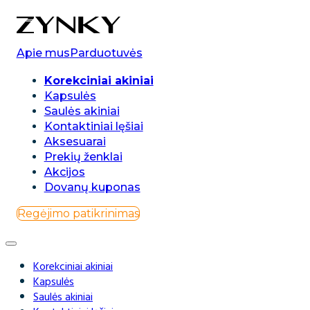
0
Apie mus
Parduotuvės
Korekciniai akiniai
Kapsulės
Saulės akiniai
Kontaktiniai lęšiai
Aksesuarai
Prekių ženklai
Akcijos
Dovanų kuponas
Regėjimo patikrinimas
Korekciniai akiniai
Kapsulės
Saulės akiniai