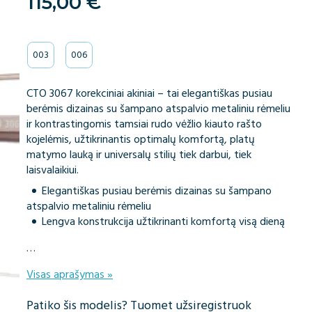
115,00
€
003
006
CTO 3067 korekciniai akiniai – tai elegantiškas pusiau
berėmis dizainas su šampano atspalvio metaliniu rėmeliu
ir kontrastingomis tamsiai rudo vėžlio kiauto rašto
kojelėmis, užtikrinantis optimalų komfortą, platų
matymo lauką ir universalų stilių tiek darbui, tiek
laisvalaikiui.
Elegantiškas pusiau berėmis dizainas su šampano
atspalvio metaliniu rėmeliu
Lengva konstrukcija užtikrinanti komfortą visą dieną
…
Visas aprašymas »
Patiko šis modelis? Tuomet užsiregistruok