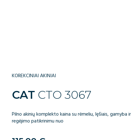
KOREKCINIAI AKINIAI
CAT
CTO 3067
Pilno akinių komplekto kaina su rėmeliu, lęšiais, gamyba ir
regėjimo patikrinimu nuo