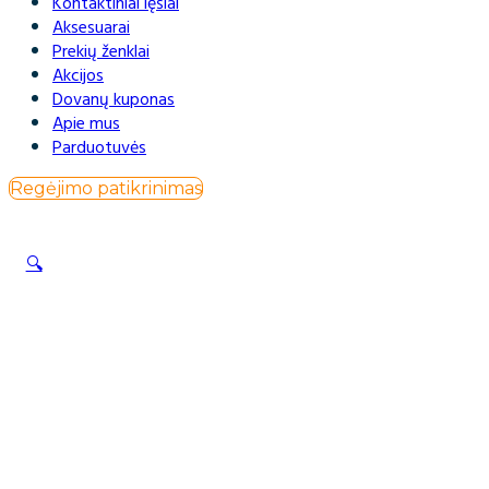
Kontaktiniai lęšiai
Aksesuarai
Prekių ženklai
Akcijos
Dovanų kuponas
Apie mus
Parduotuvės
Regėjimo patikrinimas
🔍