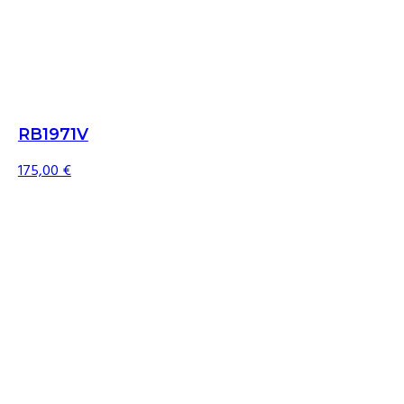
RB1971V
175,00
€