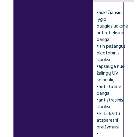
•
aukščiausio
lygio
daugiasluoksnė
antirefleksinė
danga
•
itin pažangus
oleofobinis
sluoksnis
•
apsauga nuo
žalingų UV
spindulių
•
antistatinė
danga
•
antistresinis
sluoksnis
•
iki 12 kartų
atsparesni
braižymuisi
•