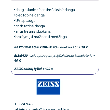
•
daugiasluoksnė antirefleksinė danga
•
oleofobinė danga
•
UV apsauga
•
antistatinė danga
•
antistresinis sluoksnis
•
braižymąsi mažinanti medžiaga
PAPILDOMAS PLONINIMAS
- indeksas 1.67 +
20 €
BLUE420
- akis apsaugantys lęšiai darbui kompiuteriu +
40 €
ZEISS akinių lęšiai + 100 €
DOVANA -
akinių gamyba* ir regos patikra