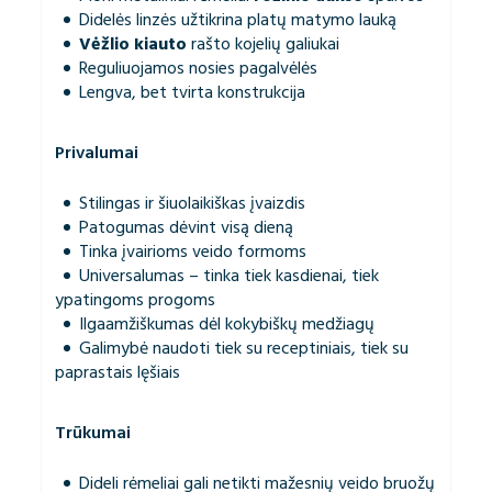
Didelės linzės užtikrina platų matymo lauką
Vėžlio kiauto
rašto kojelių galiukai
Reguliuojamos nosies pagalvėlės
Lengva, bet tvirta konstrukcija
Privalumai
Stilingas ir šiuolaikiškas įvaizdis
Patogumas dėvint visą dieną
Tinka įvairioms veido formoms
Universalumas – tinka tiek kasdienai, tiek
ypatingoms progoms
Ilgaamžiškumas dėl kokybiškų medžiagų
Galimybė naudoti tiek su receptiniais, tiek su
paprastais lęšiais
Trūkumai
Dideli rėmeliai gali netikti mažesnių veido bruožų