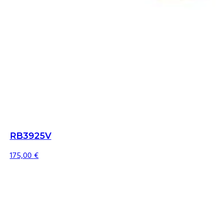
RB3925V
175,00
€