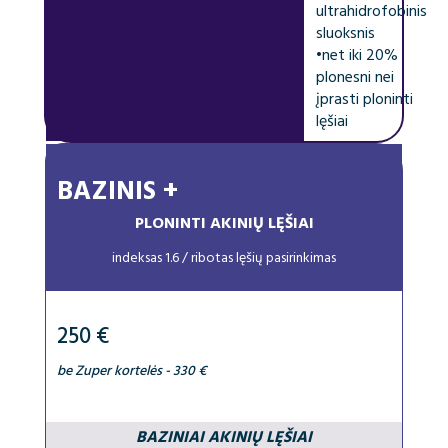
ultrahidrofobinis
sluoksnis
•
net iki 20%
plonesni nei
įprasti ploninti
lęšiai
BAZINIS +
PLONINTI AKINIŲ LĘŠIAI
indeksas 1.6 / ribotas lęšių pasirinkimas
250 €
be Zuper kortelės - 330 €
BAZINIAI AKINIŲ LĘŠIAI