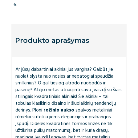
Produkto aprašymas
Ar jūsų dabartiniai akiniai jus vargina? Galbūt jie
nuolat slysta nuo nosies ar nepatogiai spaudžia
smilkinius? O gal tiesiog atrodo nuobodūs ir
pasenę? Atėjo metas atnaujinti savo įvaizdį su šiais
stilingais kvadratiniais akiniais! Šie akiniai – tai
tobulas klasikinio dizaino ir šiuolaikinių tendencijų
derinys. Ploni
rožinio aukso
spalvos metaliniai
rėmeliai suteikia jiems elegancijos ir prabangos
įspūdį. Didelės kvadratinės formos linzės ne tik
užtikrina puikų matomumą, bet ir kuria drąsų,
madingą įvaizdį.Lengvas, bet tvirtas metalinis