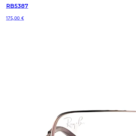
RB5387
175,00
€