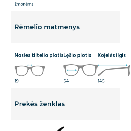
žmonėms
Rėmelio matmenys
Nosies tiltelio plotis
Lęšio plotis
Kojelės ilgis
19
54
145
Prekės ženklas