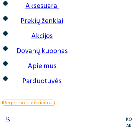
Aksesuarai
Prekių ženklai
Akcijos
Dovanų kuponas
Apie mus
Parduotuvės
Regėjimo patikrinimas
🔍
KO
AK