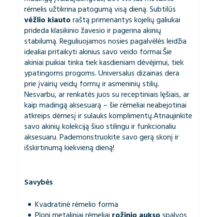
rėmelis užtikrina patogumą visą dieną. Subtilūs
vėžlio kiauto
raštą primenantys kojelių galiukai
prideda klasikinio žavesio ir pagerina akinių
stabilumą. Reguliuojamos nosies pagalvėlės leidžia
idealiai pritaikyti akinius savo veido formai.Šie
akiniai puikiai tinka tiek kasdieniam dėvėjimui, tiek
ypatingoms progoms. Universalus dizainas dera
prie įvairių veidų formų ir asmeninių stilių.
Nesvarbu, ar renkatės juos su receptiniais lęšiais, ar
kaip madingą aksesuarą – šie rėmeliai neabejotinai
atkreips dėmesį ir sulauks komplimentų.Atnaujinkite
savo akinių kolekciją šiuo stilingu ir funkcionaliu
aksesuaru. Pademonstruokite savo gerą skonį ir
išskirtinumą kiekvieną dieną!
Savybės
Kvadratinė rėmelio forma
Ploni metaliniai rėmeliai
rožinio aukso
spalvos