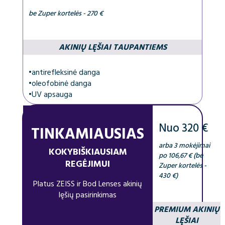
be Zuper kortelės - 270 €
AKINIŲ LĘŠIAI TAUPANTIEMS
•
antirefleksinė danga
•
oleofobinė danga
•
UV apsauga
Nuo 320 €
TINKAMIAUSIAS
arba 3 mokėjimai
KOKYBIŠKIAUSIAM
po 106,67 € (be
REGĖJIMUI
Zuper kortelės -
430 €)
Platus ZEISS ir Bod Lenses akinių
lęšių pasirinkimas
PREMIUM AKINIŲ
LĘŠIAI