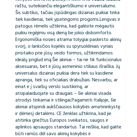
raštu, suteikiančiu elegantiškumo ir universalumo.
Šis subtilus, tačiau įspūdingas dizainas puikiai tinka
tiek kasdienai, tiek ypatingoms progoms.Lengvas ir
patogus rėmelis užtikrina, kad galėsite mėgautis
puikiu regėjimu visą dieną be jokio diskomforto.
Ergonomiška nosies atrama tolygiai paskirsto akinių
svorį, o lanksčios kojelės su spyruokliniais vyriais
prisitaiko prie jūsų veido formos, užtikrindamos
idealų priglud imą.Šie akiniai – tai ne tik funkcionalus
aksesuaras, bet ir jūsų asmeninio stiliaus išraiška. Jų
universalus dizainas puikiai dera tiek su kasdiene
apranga, tiek su oficialiais drabužiais. Nesvarbu, ar
einat e į svarbų verslo susitikimą, ar
atsipalaiduojate su draugais – šie akiniai visada
atrodys tinkamai ir stilingai.Pagaminti Italijoje, šie
akiniai atspindi aukščiausios kokybės amatininkystę
ir dėmesį detalėms. CE ženklas užtikrina, kad jie
atitinka griežtus Europos sveikatos, saugos ir
aplinkos apsaugos standartus. Tai reiškia, kad galite
būti ramūs dėl savo akinių kokybės ir