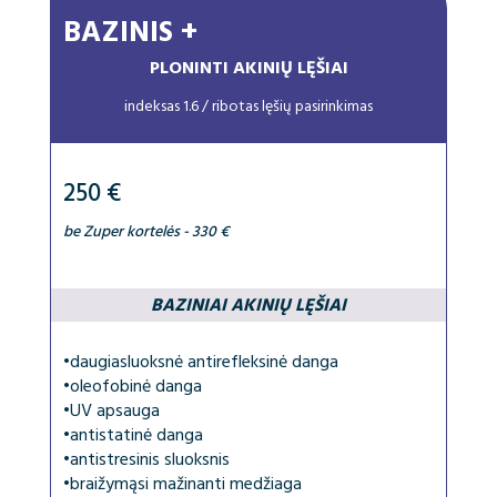
BAZINIS +
PLONINTI AKINIŲ LĘŠIAI
indeksas 1.6 / ribotas lęšių pasirinkimas
250 €
be Zuper kortelės - 330 €
BAZINIAI AKINIŲ LĘŠIAI
•
daugiasluoksnė antirefleksinė danga
•
oleofobinė danga
•
UV apsauga
•
antistatinė danga
•
antistresinis sluoksnis
•
braižymąsi mažinanti medžiaga