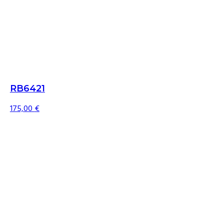
RB6421
175,00
€