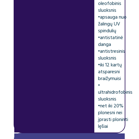
oleofobinis
sluoksnis
•
apsauga nuo
žalingų UV
spindulių
•
antistatinė
danga
•
antistresinis
sluoksnis
•
iki 12 kartų
atsparesni
braižymuisi
•
ultrahidrofobinis
sluoksnis
•
net iki 20%
plonesni nei
įprasti ploninti
lęšiai