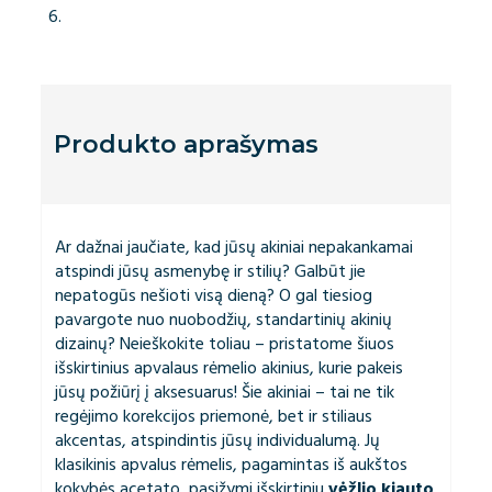
Produkto aprašymas
Ar dažnai jaučiate, kad jūsų akiniai nepakankamai
atspindi jūsų asmenybę ir stilių? Galbūt jie
nepatogūs nešioti visą dieną? O gal tiesiog
pavargote nuo nuobodžių, standartinių akinių
dizainų? Neieškokite toliau – pristatome šiuos
išskirtinius apvalaus rėmelio akinius, kurie pakeis
jūsų požiūrį į aksesuarus! Šie akiniai – tai ne tik
regėjimo korekcijos priemonė, bet ir stiliaus
akcentas, atspindintis jūsų individualumą. Jų
klasikinis apvalus rėmelis, pagamintas iš aukštos
kokybės acetato, pasižymi išskirtiniu
vėžlio kiauto