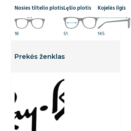
Nosies tiltelio plotis
Lęšio plotis
Kojelės ilgis
18
51
145
Prekės ženklas