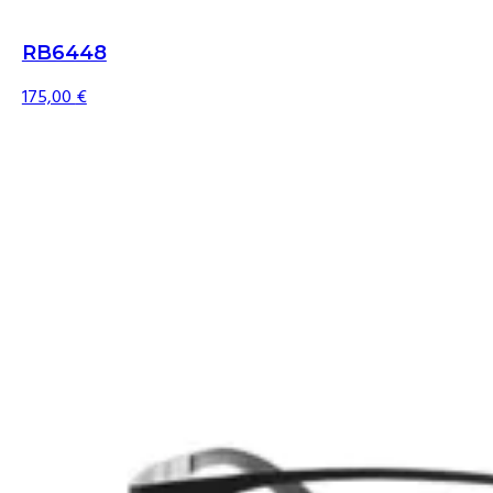
RB6448
175,00
€