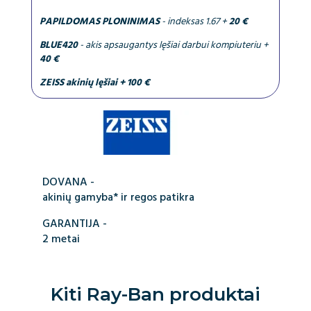
PAPILDOMAS PLONINIMAS
- indeksas 1.67 +
20 €
BLUE420
- akis apsaugantys lęšiai darbui kompiuteriu +
40 €
ZEISS akinių lęšiai + 100 €
DOVANA -
akinių gamyba* ir regos patikra
GARANTIJA -
2 metai
Kiti
Ray-Ban
produktai