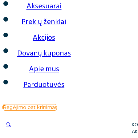
Aksesuarai
Prekių ženklai
Akcijos
Dovanų kuponas
Apie mus
Parduotuvės
Regėjimo patikrinimas
🔍
KO
AK