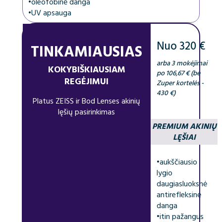
•
oleofobinė danga
•
UV apsauga
Nuo 320 €
TINKAMIAUSIAS
arba 3 mokėjimai
KOKYBIŠKIAUSIAM
po 106,67 € (be
REGĖJIMUI
Zuper kortelės -
430 €)
Platus ZEISS ir Bod Lenses akinių
lęšių pasirinkimas
PREMIUM AKINIŲ
LĘŠIAI
•
aukščiausio
lygio
daugiasluoksnė
antirefleksinė
danga
•
itin pažangus