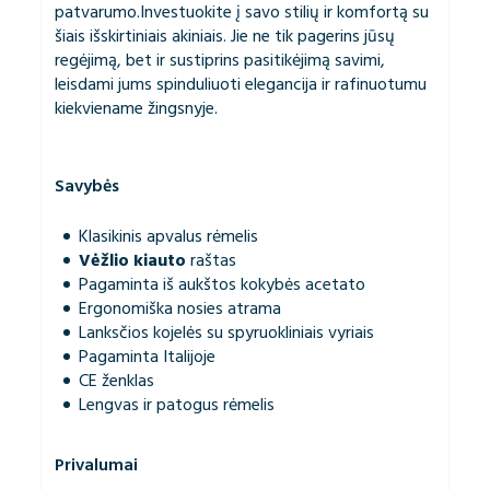
patvarumo.Investuokite į savo stilių ir komfortą su
šiais išskirtiniais akiniais. Jie ne tik pagerins jūsų
regėjimą, bet ir sustiprins pasitikėjimą savimi,
leisdami jums spinduliuoti elegancija ir rafinuotumu
kiekviename žingsnyje.
Savybės
Klasikinis apvalus rėmelis
Vėžlio kiauto
raštas
Pagaminta iš aukštos kokybės acetato
Ergonomiška nosies atrama
Lanksčios kojelės su spyruokliniais vyriais
Pagaminta Italijoje
CE ženklas
Lengvas ir patogus rėmelis
Privalumai