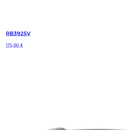
RB3925V
175,00
€