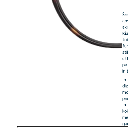
Šie
ap
aki
ki
to
fu
sti
užt
pa
ir 
di
mo
pr
ko
me
ga