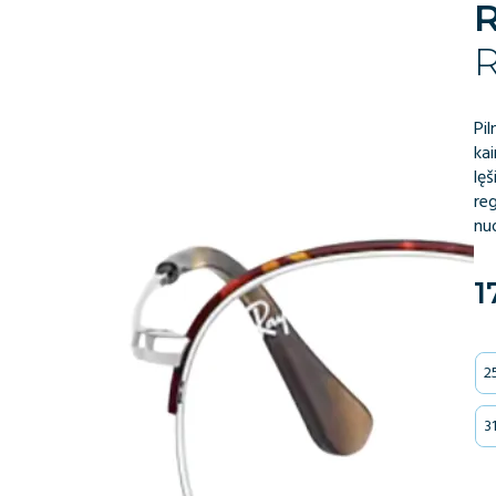
Pi
kai
lęš
re
nu
1
2
3