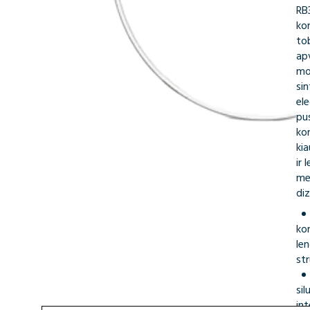
RB
kor
tob
apv
mo
si
el
pu
kon
ki
ir 
me
diz
kon
len
st
sil
int