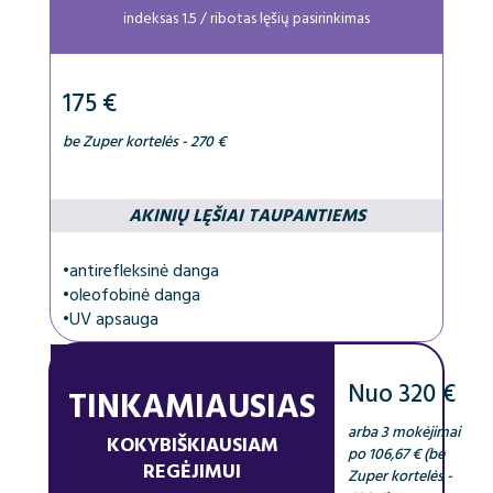
indeksas 1.5 / ribotas lęšių pasirinkimas
175 €
be Zuper kortelės - 270 €
AKINIŲ LĘŠIAI TAUPANTIEMS
•
antirefleksinė danga
•
oleofobinė danga
•
UV apsauga
Nuo 320 €
TINKAMIAUSIAS
arba 3 mokėjimai
KOKYBIŠKIAUSIAM
po 106,67 € (be
REGĖJIMUI
Zuper kortelės -