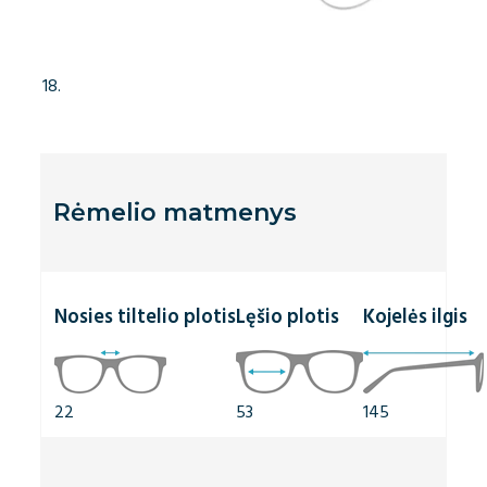
Rėmelio matmenys
Nosies tiltelio plotis
Lęšio plotis
Kojelės ilgis
22
53
145