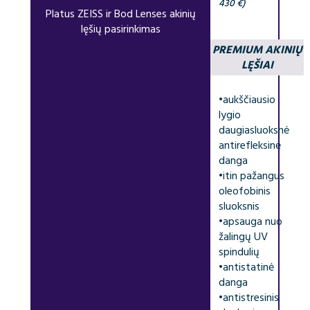
430 €)
Platus ZEISS ir Bod Lenses akinių
lęšių pasirinkimas
PREMIUM AKINIŲ
LĘŠIAI
•
aukščiausio
lygio
daugiasluoksnė
antirefleksinė
danga
•
itin pažangus
oleofobinis
sluoksnis
•
apsauga nuo
žalingų UV
spindulių
•
antistatinė
danga
•
antistresinis