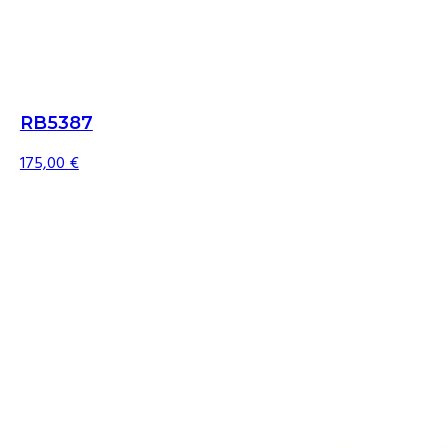
RB5387
175,00
€