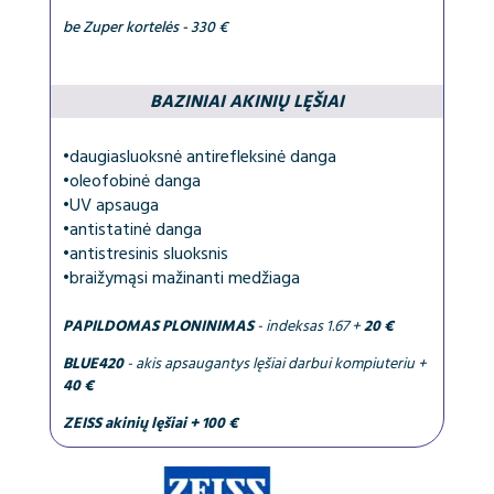
be Zuper kortelės - 330 €
BAZINIAI AKINIŲ LĘŠIAI
•
daugiasluoksnė antirefleksinė danga
•
oleofobinė danga
•
UV apsauga
•
antistatinė danga
•
antistresinis sluoksnis
•
braižymąsi mažinanti medžiaga
PAPILDOMAS PLONINIMAS
- indeksas 1.67 +
20 €
BLUE420
- akis apsaugantys lęšiai darbui kompiuteriu +
40 €
ZEISS akinių lęšiai + 100 €