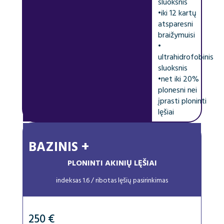
sluoksnis
•
iki 12 kartų
atsparesni
braižymuisi
•
ultrahidrofobinis
sluoksnis
•
net iki 20%
plonesni nei
įprasti ploninti
lęšiai
BAZINIS +
PLONINTI AKINIŲ LĘŠIAI
indeksas 1.6 / ribotas lęšių pasirinkimas
250 €